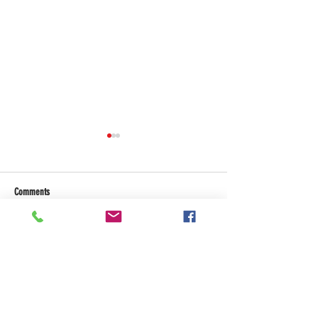
Comments
Resibo na ‘di sila hiwalay… HEART,
Ilang araw no show sa I
Write a comment...
IPINAKITANG DINALAW NI SEN. CHIZ
Showtime… VICE, ‘DI
SUSPENDED, NAGBAKA
AKO