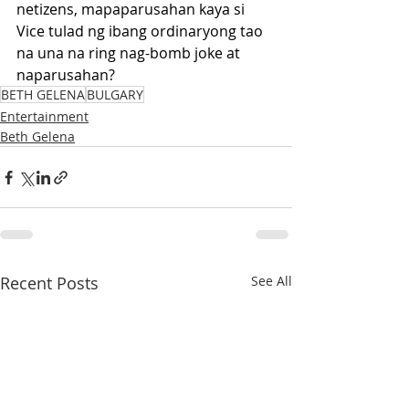
netizens, mapaparusahan kaya si 
Vice tulad ng ibang ordinaryong tao 
na una na ring nag-bomb joke at 
naparusahan?
BETH GELENA
BULGARY
Entertainment
Beth Gelena
Recent Posts
See All