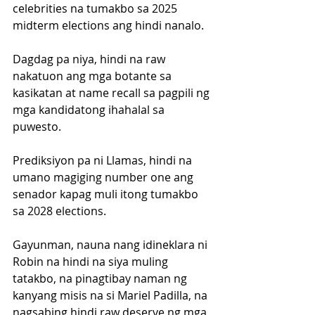
celebrities na tumakbo sa 2025 
midterm elections ang hindi nanalo. 
Dagdag pa niya, hindi na raw 
nakatuon ang mga botante sa 
kasikatan at name recall sa pagpili ng 
mga kandidatong ihahalal sa 
puwesto.
Prediksiyon pa ni Llamas, hindi na 
umano magiging number one ang 
senador kapag muli itong tumakbo 
sa 2028 elections. 
Gayunman, nauna nang idineklara ni 
Robin na hindi na siya muling 
tatakbo, na pinagtibay naman ng 
kanyang misis na si Mariel Padilla, na 
nagsabing hindi raw deserve ng mga 