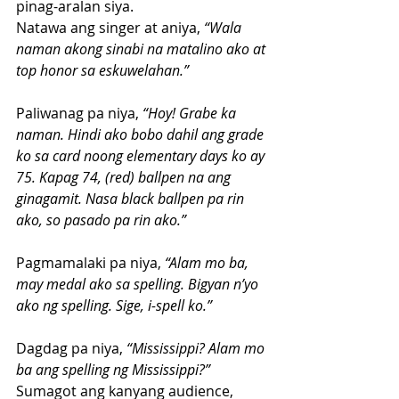
pinag-aralan siya.
Natawa ang singer at aniya, 
“Wala 
naman akong sinabi na matalino ako at 
top honor sa eskuwelahan.”
Paliwanag pa niya,
 “Hoy! Grabe ka 
naman. Hindi ako bobo dahil ang grade 
ko sa card noong elementary days ko ay 
75. Kapag 74, (red) ballpen na ang 
ginagamit. Nasa black ballpen pa rin 
ako, so pasado pa rin ako.”
Pagmamalaki pa niya,
 “Alam mo ba, 
may medal ako sa spelling. Bigyan n’yo 
ako ng spelling. Sige, i-spell ko.”
Dagdag pa niya,
 “Mississippi? Alam mo 
ba ang spelling ng Mississippi?”
Sumagot ang kanyang audience, 