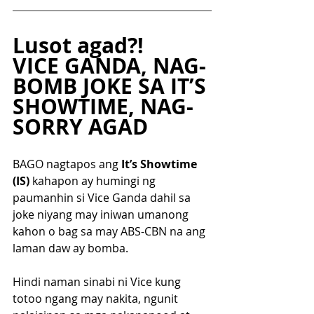
Lusot agad?! 
VICE GANDA, NAG-
BOMB JOKE SA IT’S 
SHOWTIME, NAG-
SORRY AGAD
BAGO nagtapos ang 
It’s Showtime 
(IS)
 kahapon ay humingi ng 
paumanhin si Vice Ganda dahil sa 
joke niyang may iniwan umanong 
kahon o bag sa may ABS-CBN na ang 
laman daw ay bomba.
Hindi naman sinabi ni Vice kung 
totoo ngang may nakita, ngunit 