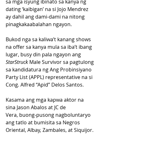
sa mga isyung ibinato sa kanya ng 
dating ‘kaibigan’ na si Jojo Mendrez 
ay dahil ang dami-dami na nitong 
pinagkakaabalahan ngayon.
Bukod nga sa kaliwa’t kanang shows 
na offer sa kanya mula sa iba’t ibang 
lugar, busy din pala ngayon ang 
StarStruck
 Male Survivor sa pagtulong 
sa kandidatura ng Ang Probinsiyano 
Party List (APPL) representative na si 
Cong. Alfred “Apid” Delos Santos.
Kasama ang mga kapwa aktor na 
sina Jason Abalos at JC de 
Vera, buong-pusong nagboluntaryo 
ang tatlo at bumisita sa Negros 
Oriental, Albay, Zambales, at Siquijor.