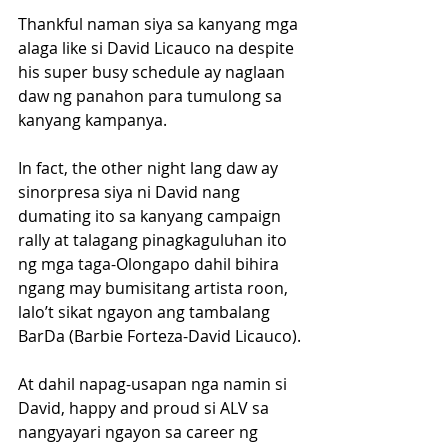
Thankful naman siya sa kanyang mga 
alaga like si David Licauco na despite 
his super busy schedule ay naglaan 
daw ng panahon para tumulong sa 
kanyang kampanya.
In fact, the other night lang daw ay 
sinorpresa siya ni David nang 
dumating ito sa kanyang campaign 
rally at talagang pinagkaguluhan ito 
ng mga taga-Olongapo dahil bihira 
ngang may bumisitang artista roon, 
lalo’t sikat ngayon ang tambalang 
BarDa (Barbie Forteza-David Licauco).
At dahil napag-usapan nga namin si 
David, happy and proud si ALV sa 
nangyayari ngayon sa career ng 