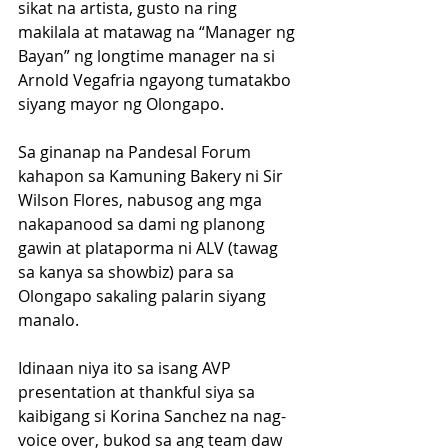
sikat na artista, gusto na ring 
makilala at matawag na “Manager ng 
Bayan” ng longtime manager na si 
Arnold Vegafria ngayong tumatakbo 
siyang mayor ng Olongapo.
Sa ginanap na Pandesal Forum 
kahapon sa Kamuning Bakery ni Sir 
Wilson Flores, nabusog ang mga 
nakapanood sa dami ng planong 
gawin at plataporma ni ALV (tawag 
sa kanya sa showbiz) para sa 
Olongapo sakaling palarin siyang 
manalo.
Idinaan niya ito sa isang AVP 
presentation at thankful siya sa 
kaibigang si Korina Sanchez na nag-
voice over, bukod sa ang team daw 