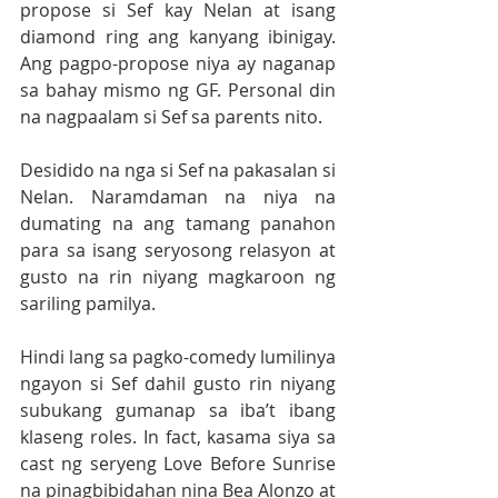
propose si Sef kay Nelan at isang 
diamond ring ang kanyang ibinigay. 
Ang pagpo-propose niya ay naganap 
sa bahay mismo ng GF. Personal din 
na nagpaalam si Sef sa parents nito.  
Desidido na nga si Sef na pakasalan si 
Nelan. Naramdaman na niya na 
dumating na ang tamang panahon 
para sa isang seryosong relasyon at 
gusto na rin niyang magkaroon ng 
sariling pamilya.
Hindi lang sa pagko-comedy lumilinya 
ngayon si Sef dahil gusto rin niyang 
subukang gumanap sa iba’t ibang 
klaseng roles. In fact, kasama siya sa 
cast ng seryeng Love Before Sunrise 
na pinagbibidahan nina Bea Alonzo at 