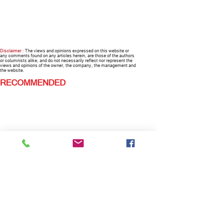
Disclaimer :
The views and opinions expressed on this website or
any comments found on any articles herein, are those of the authors
or columnists alike, and do not necessarily reflect nor represent the
views and opinions of the owner, the company, the management and
the website.
RECOMMENDED