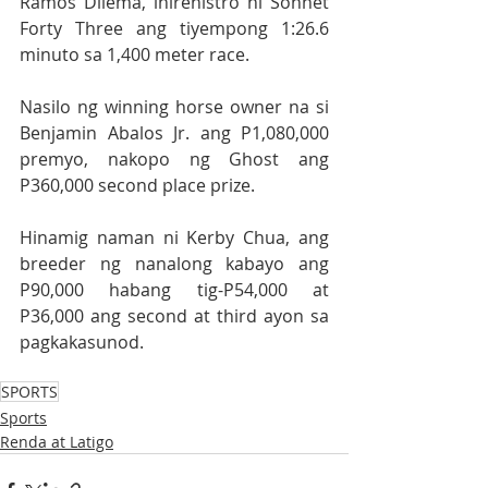
Ramos Dilema, inirehistro ni Sonnet 
Forty Three ang tiyempong 1:26.6 
minuto sa 1,400 meter race.
Nasilo ng winning horse owner na si 
Benjamin Abalos Jr. ang P1,080,000 
premyo, nakopo ng Ghost ang 
P360,000 second place prize.
Hinamig naman ni Kerby Chua, ang 
breeder ng nanalong kabayo ang 
P90,000 habang tig-P54,000 at 
P36,000 ang second at third ayon sa 
pagkakasunod. 
SPORTS
Sports
Renda at Latigo