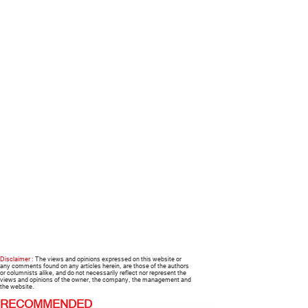
Disclaimer :
The views and opinions expressed on this website or
any comments found on any articles herein, are those of the authors
or columnists alike, and do not necessarily reflect nor represent the
views and opinions of the owner, the company, the management and
the website.
RECOMMENDED