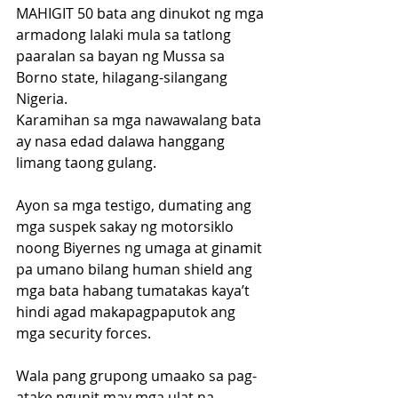
MAHIGIT 50 bata ang dinukot ng mga 
armadong lalaki mula sa tatlong 
paaralan sa bayan ng Mussa sa 
Borno state, hilagang-silangang 
Nigeria.
Karamihan sa mga nawawalang bata 
ay nasa edad dalawa hanggang 
limang taong gulang.
Ayon sa mga testigo, dumating ang 
mga suspek sakay ng motorsiklo 
noong Biyernes ng umaga at ginamit 
pa umano bilang human shield ang 
mga bata habang tumatakas kaya’t 
hindi agad makapagpaputok ang 
mga security forces.
Wala pang grupong umaako sa pag-
atake ngunit may mga ulat na 