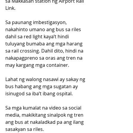
sa Makkasan station ng Airport Rail 
Link.
Sa paunang imbestigasyon, 
nakahinto umano ang bus sa riles 
dahil sa red light kaya’t hindi 
tuluyang bumaba ang mga harang 
sa rail crossing. Dahil dito, hindi na 
nakapagpreno sa oras ang tren na 
may kargang mga container.
Lahat ng walong nasawi ay sakay ng 
bus habang ang mga sugatan ay 
isinugod sa iba’t ibang ospital.
Sa mga kumalat na video sa social 
media, makikitang sinalpok ng tren 
ang bus at nakaladkad pa ang ilang 
sasakyan sa riles.