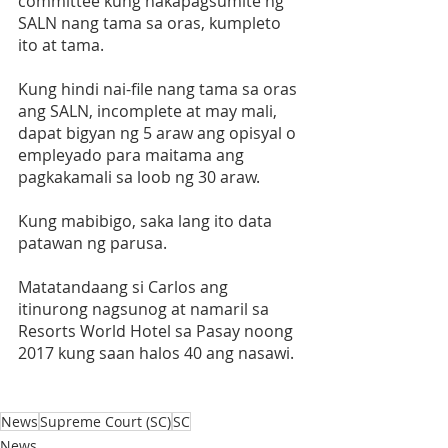
committee kung nakapagsumite ng 
SALN nang tama sa oras, kumpleto 
ito at tama.
Kung hindi nai-file nang tama sa oras 
ang SALN, incomplete at may mali, 
dapat bigyan ng 5 araw ang opisyal o 
empleyado para maitama ang 
pagkakamali sa loob ng 30 araw.
Kung mabibigo, saka lang ito data 
patawan ng parusa.
Matatandaang si Carlos ang 
itinurong nagsunog at namaril sa 
Resorts World Hotel sa Pasay noong 
2017 kung saan halos 40 ang nasawi.
News
Supreme Court (SC)
SC
News