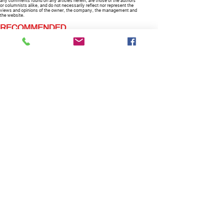
any comments found on any articles herein, are those of the authors
or columnists alike, and do not necessarily reflect nor represent the
views and opinions of the owner, the company, the management and
the website.
RECOMMENDED