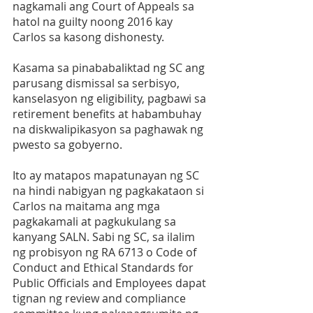
nagkamali ang Court of Appeals sa 
hatol na guilty noong 2016 kay 
Carlos sa kasong dishonesty.
Kasama sa pinababaliktad ng SC ang 
parusang dismissal sa serbisyo, 
kanselasyon ng eligibility, pagbawi sa 
retirement benefits at habambuhay 
na diskwalipikasyon sa paghawak ng 
pwesto sa gobyerno.
Ito ay matapos mapatunayan ng SC 
na hindi nabigyan ng pagkakataon si 
Carlos na maitama ang mga 
pagkakamali at pagkukulang sa 
kanyang SALN. Sabi ng SC, sa ilalim 
ng probisyon ng RA 6713 o Code of 
Conduct and Ethical Standards for 
Public Officials and Employees dapat 
tignan ng review and compliance 