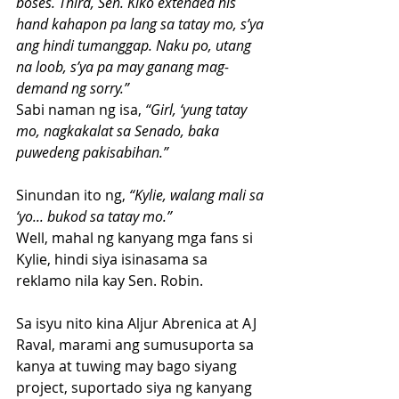
boses. Third, Sen. Kiko extended his 
hand kahapon pa lang sa tatay mo, s’ya 
ang hindi tumanggap. Naku po, utang 
na loob, s’ya pa may ganang mag-
demand ng sorry.”
Sabi naman ng isa, 
“Girl, ‘yung tatay 
mo, nagkakalat sa Senado, baka 
puwedeng pakisabihan.” 
Sinundan ito ng,
 “Kylie, walang mali sa 
‘yo... bukod sa tatay mo.” 
Well, mahal ng kanyang mga fans si 
Kylie, hindi siya isinasama sa 
reklamo nila kay Sen. Robin. 
Sa isyu nito kina Aljur Abrenica at AJ 
Raval, marami ang sumusuporta sa 
kanya at tuwing may bago siyang 
project, suportado siya ng kanyang 