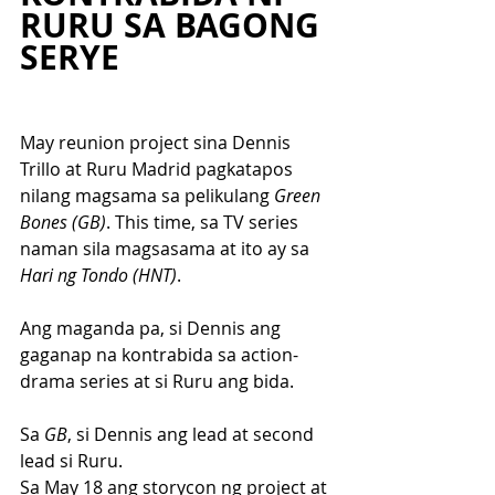
RURU SA BAGONG 
SERYE
May reunion project sina Dennis 
Trillo at Ruru Madrid pagkatapos 
nilang magsama sa pelikulang 
Green 
Bones (GB)
. This time, sa TV series 
naman sila magsasama at ito ay sa 
Hari ng Tondo (HNT)
.
Ang maganda pa, si Dennis ang 
gaganap na kontrabida sa action-
drama series at si Ruru ang bida. 
Sa 
GB
, si Dennis ang lead at second 
lead si Ruru. 
Sa May 18 ang storycon ng project at 