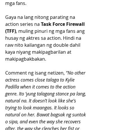
mga fans.
Gaya na lang nitong parating na 
action series na 
Task Force Firewall 
(TFF)
, muling pinuri ng mga fans ang 
husay ng aktres sa action. Hindi na 
raw nito kailangan ng double dahil 
kaya niyang makipagbarilan at 
makipagbakbakan.
Comment ng isang netizen,
 “No other 
actress comes close talaga to Kylie 
Padilla when it comes to the action 
genre. Ito ‘yung talagang stance pa lang, 
natural na. It doesn’t look like she’s 
trying to look maangas. It looks so 
natural on her. Bawat bagsak ng suntok 
o sipa, and even the way she recovers 
after, the way she clenches her fist or 