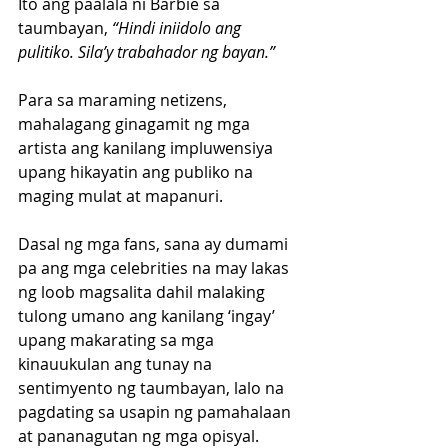
Ito ang paalala ni Barbie sa 
taumbayan, 
“Hindi iniidolo ang 
pulitiko. Sila’y trabahador ng bayan.”
Para sa maraming netizens, 
mahalagang ginagamit ng mga 
artista ang kanilang impluwensiya 
upang hikayatin ang publiko na 
maging mulat at mapanuri. 
Dasal ng mga fans, sana ay dumami 
pa ang mga celebrities na may lakas 
ng loob magsalita dahil malaking 
tulong umano ang kanilang ‘ingay’ 
upang makarating sa mga 
kinauukulan ang tunay na 
sentimyento ng taumbayan, lalo na 
pagdating sa usapin ng pamahalaan 
at pananagutan ng mga opisyal.