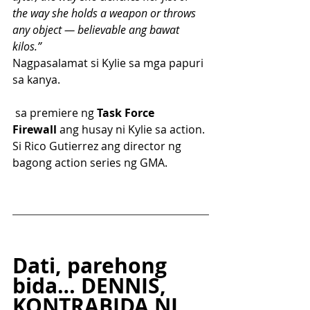
the way she holds a weapon or throws 
any object — believable ang bawat 
kilos.”
Nagpasalamat si Kylie sa mga papuri 
sa kanya. 
 sa premiere ng 
Task Force 
Firewall
 ang husay ni Kylie sa action. 
Si Rico Gutierrez ang director ng 
bagong action series ng GMA.
Dati, parehong 
bida… DENNIS, 
KONTRABIDA NI 