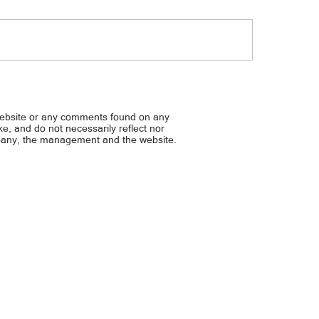
sman sa Sandiganbayan: Piyansa
Hirit ng mga cong. para s
ong, bawiin
wage families... P1K kada 
grocery
website or any comments found on any
ike, and do not necessarily reflect nor
mpany, the management and the website.