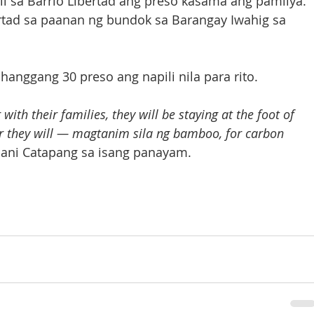
i sa Barrio Libertad ang preso kasama ang pamilya.
ertad sa paanan ng bundok sa Barangay Iwahig sa 
hanggang 30 preso ang napili nila para rito.
ith their families, they will be staying at the foot of 
 or they will — magtanim sila ng bamboo, for carbon 
 ani Catapang sa isang panayam.