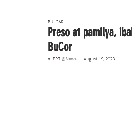
BULGAR
Preso at pamilya, i
BuCor
ni 
BRT 
@News
|  August 19, 2023