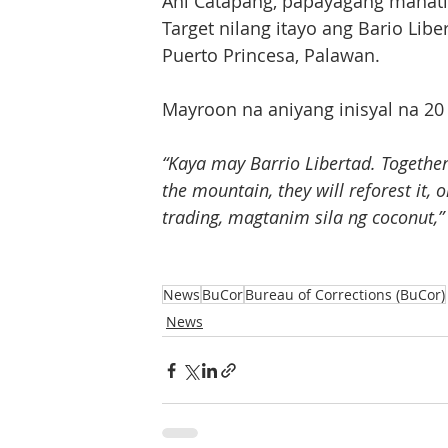
Ani Catapang, papayagang manatil
Target nilang itayo ang Bario Lib
Puerto Princesa, Palawan.
Mayroon na aniyang inisyal na 20 
“Kaya may Barrio Libertad. Together w
the mountain, they will reforest it,
trading, magtanim sila ng coconut,”
News
BuCor
Bureau of Corrections (BuCor)
News