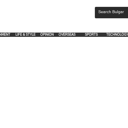
CEMENTS, PLEASE EMAIL 'adsbulgar1991@gmail.com' or call 8712-2883, 
.
.
NMENT
LIFE & STYLE
OPINION
OVERSEAS
SPORTS
TECHNOLOG