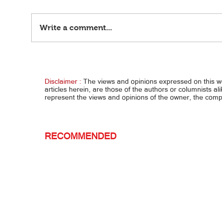
Write a comment...
Ayaw tumahan... 2-anyos, binugbog ng
Ombud
stepdad, patay
kay B
Disclaimer :
The views and opinions expressed on this 
articles herein, are those of the authors or columnists al
represent the views and opinions of the owner, the co
RECOMMENDED