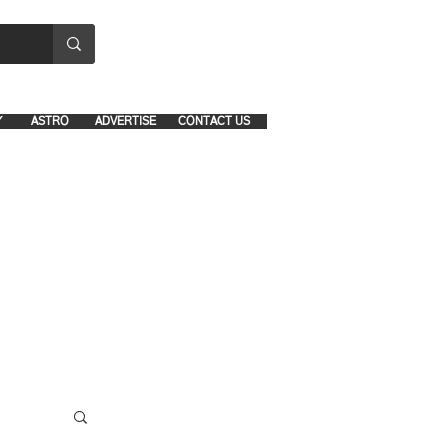
8641-1039 and 8742-5434
Y
ASTRO
ADVERTISE
CONTACT US