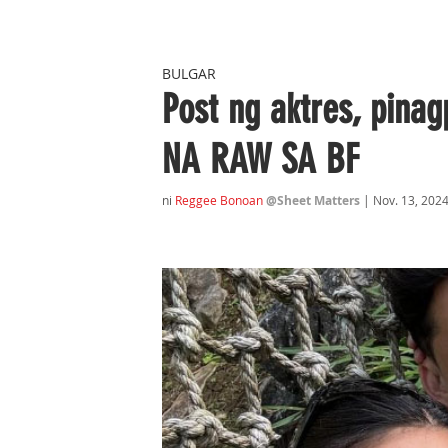
BULGAR
Post ng aktres, pin
NA RAW SA BF
ni 
Reggee Bonoan
@Sheet Matters 
| Nov. 13
, 202