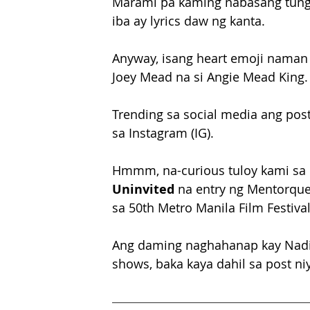
Marami pa kaming nabasang tungk
iba ay lyrics daw ng kanta.
Anyway, isang heart emoji naman 
Joey Mead na si Angie Mead King.
Trending sa social media ang post
sa Instagram (IG).
Hmmm, na-curious tuloy kami sa p
Uninvited
 na entry ng Mentorque 
sa 50th Metro Manila Film Festi
Ang daming naghahanap kay Nadin
shows, baka kaya dahil sa post ni