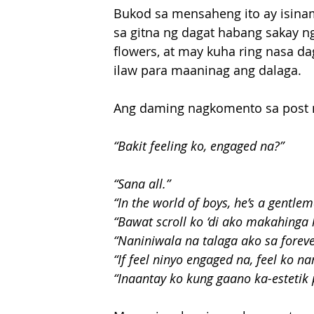
Bukod sa mensaheng ito ay isinam
sa gitna ng dagat habang sakay n
flowers, at may kuha ring nasa da
ilaw para maaninag ang dalaga.
Ang daming nagkomento sa post na
“Bakit feeling ko, engaged na?”
“Sana all.”
“In the world of boys, he’s a gentlem
“Bawat scroll ko ‘di ako makahinga 
“Naniniwala na talaga ako sa foreve
“If feel ninyo engaged na, feel ko n
“Inaantay ko kung gaano ka-estetik p