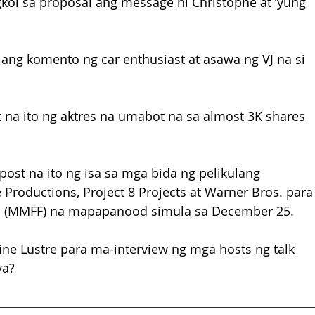
ol sa proposal ang message ni Christophe at ‘yung 
ang komento ng car enthusiast at asawa ng VJ na si 
 na ito ng aktres na umabot na sa almost 3K shares 
ost na ito ng isa sa mga bida ng pelikulang 
Productions, Project 8 Projects at Warner Bros. para
val (MMFF) na mapapanood simula sa December 25.
e Lustre para ma-interview ng mga hosts ng talk 
ya? 