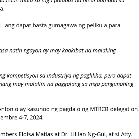
bataan mula sa mga palabas na hindi dumaan sa 
a.
di lang dapat basta gumagawa ng pelikula para 
asa natin ngayon ay may kaakibat na malaking 
 kompetisyon sa industriya ng paglikha, pero dapat 
o nang may malalim na paggalang sa mga pangunahing 
-Antonio ay kasunod ng pagdalo ng MTRCB delegation
embre 4-7, 2024.
rs Eloisa Matias at Dr. Lillian Ng-Gui, at si Atty. 