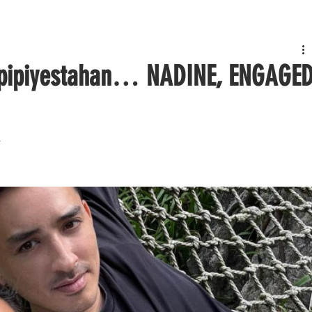
agpipiyestahan… NADINE, ENGAGE
4