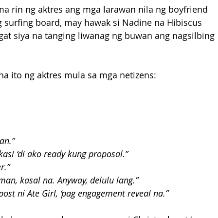
a rin ng aktres ang mga larawan nila ng boyfriend 
g surfing board, may hawak si Nadine na Hibiscus 
gat siya na tanging liwanag ng buwan ang nagsilbing 
 ito ng aktres mula sa mga netizens:
an.”
kasi ‘di ako ready kung proposal.”
r.”
aman, kasal na. Anyway, delulu lang.”
ost ni Ate Girl, ‘pag engagement reveal na.”