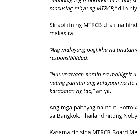
“Mahalagang maprotektahan ang ka
masusing rebyu ng MTRCB,” 
diin niy
Sinabi rin ng MTRCB chair na hin
makasira.
“Ang malayang paglikha na tinatam
responsibilidad.
“Nauunawaan namin na mahigpit ang
nating gamitin ang kalayaan na it
karapatan ng tao,”
 aniya.
Ang mga pahayag na ito ni Sotto
sa Bangkok, Thailand nitong Noby
Kasama rin sina MTRCB Board Membe