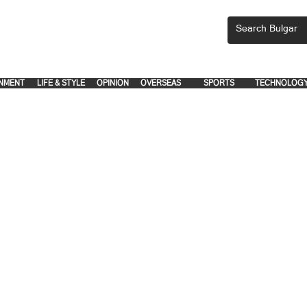
CEMENTS, PLEASE EMAIL 'adsbulgar1991@gmail.com' or call 8712-2883, 
.
.
NMENT
LIFE & STYLE
OPINION
OVERSEAS
SPORTS
TECHNOLOG