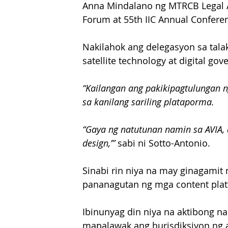
Anna Mindalano ng MTRCB Legal Af
Forum at 55th IIC Annual Confere
Nakilahok ang delegasyon sa talakay
satellite technology at digital go
“Kailangan ang pakikipagtulungan 
sa kanilang sariling plataporma.
“Gaya ng natutunan namin sa AVIA, 
design,’”
 sabi ni Sotto-Antonio.
Sinabi rin niya na may ginagamit
pananagutan ng mga content platf
Ibinunyag din niya na aktibong n
mapalawak ang hurisdiksiyon ng a