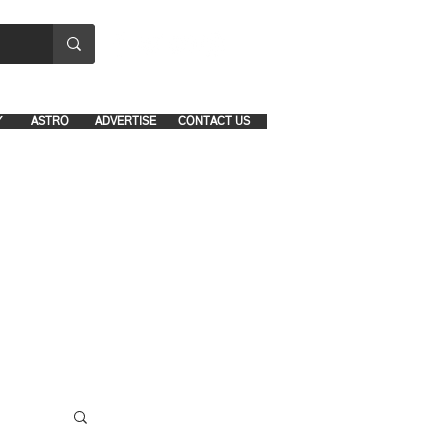
8641-1039 and 8742-5434
Y
ASTRO
ADVERTISE
CONTACT US