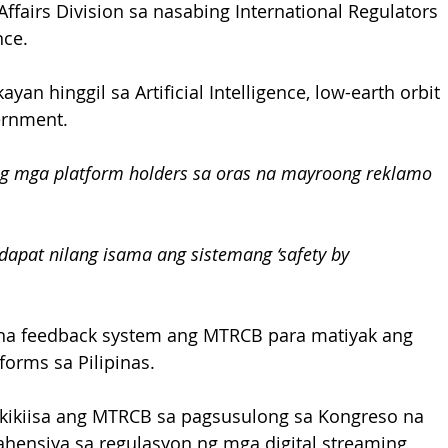
fairs Division sa nasabing International Regulators 
nce.
an hinggil sa Artificial Intelligence, low-earth orbit 
vernment.
ng mga platform holders sa oras na mayroong reklamo 
dapat nilang isama ang sistemang ‘safety by 
 na feedback system ang MTRCB para matiyak ang 
orms sa Pilipinas.
akikiisa ang MTRCB sa pagsusulong sa Kongreso na 
hensiya sa regulasyon ng mga digital streaming 