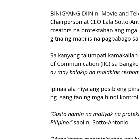
BINIGYANG-DIIN ni Movie and Tele
Chairperson at CEO Lala Sotto-An
creators na protektahan ang mga
gitna ng mabilis na pagbabago sa 
Sa kanyang talumpati kamakailan s
of Communication (IIC) sa Bangkok
ay may kalakip na malaking respons
Ipinaalala niya ang posibleng pi
ng isang tao ng mga hindi kontro
“Gusto namin na matiyak na protek
Pilipino,”
 sabi ni Sotto-Antonio. 