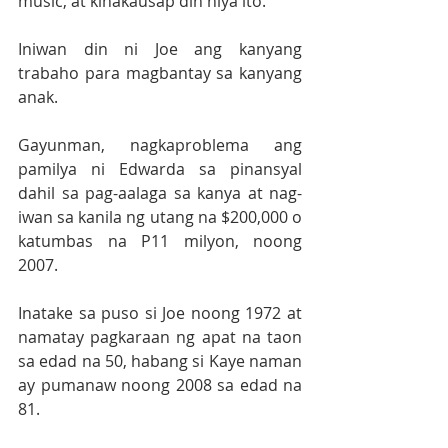
music, at kinakausap din niya ito. 
Iniwan din ni Joe ang kanyang 
trabaho para magbantay sa kanyang 
anak.
Gayunman, nagkaproblema ang 
pamilya ni Edwarda sa pinansyal 
dahil sa pag-aalaga sa kanya at nag-
iwan sa kanila ng utang na $200,000 o 
katumbas na P11 milyon, noong 
2007.
Inatake sa puso si Joe noong 1972 at 
namatay pagkaraan ng apat na taon 
sa edad na 50, habang si Kaye naman 
ay pumanaw noong 2008 sa edad na 
81. 