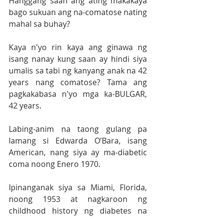
Hanggang saan ang ating makakaya 
bago sukuan ang na-comatose nating 
mahal sa buhay? 
Kaya n'yo rin kaya ang ginawa ng 
isang nanay kung saan ay hindi siya 
umalis sa tabi ng kanyang anak na 42 
years nang comatose? Tama ang 
pagkakabasa n'yo mga ka-BULGAR, 
42 years. 
Labing-anim na taong gulang pa 
lamang si Edwarda O’Bara, isang 
American, nang siya ay ma-diabetic 
coma noong Enero 1970.
Ipinanganak siya sa Miami, Florida, 
noong 1953 at nagkaroon ng 
childhood history ng diabetes na 