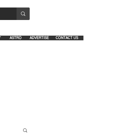
8641-1039 and 8742-5434
Y
ASTRO
ADVERTISE
CONTACT US