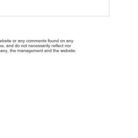
ked na raw… AWRA, ITINULOY
Nagkasama sa serye noon
ETOKE SA ILONG KAHIT MAY
UMAMIN KUNG BAKIT INA
ER ANG MADIR
MAGING BF SI JOHN LLOYD
website or any comments found on any
ike, and do not necessarily reflect nor
mpany, the management and the website.