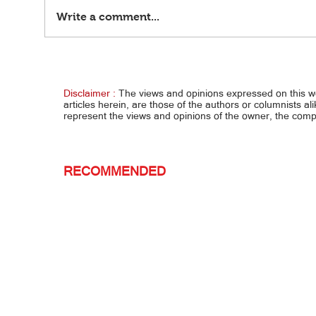
Write a comment...
Tanggap na sumikat din sa fashion
May s
world… HEART, ‘DI INSECURE KAY ANNE
ANG R
CANC
Disclaimer :
The views and opinions expressed on this 
articles herein, are those of the authors or columnists al
represent the views and opinions of the owner, the co
RECOMMENDED