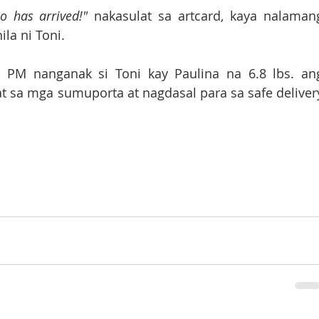
o has arrived!"
 nakasulat sa artcard, kaya nalamang
la ni Toni.
5 PM nanganak si Toni kay Paulina na 6.8 lbs. ang
 sa mga sumuporta at nagdasal para sa safe delivery