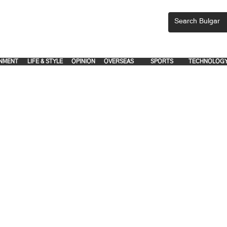
CEMENTS, PLEASE EMAIL 'adsbulgar1991@gmail.com' or call 8712-2883, 
.
.
NMENT
LIFE & STYLE
OPINION
OVERSEAS
SPORTS
TECHNOLOG