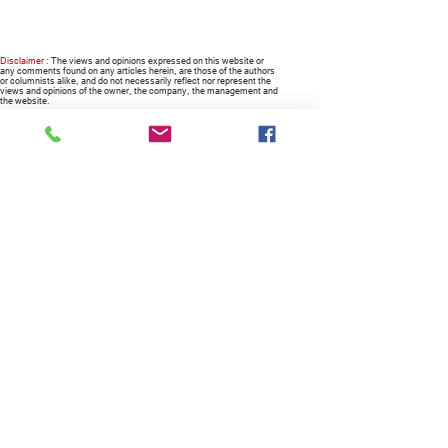
Disclaimer :
The views and opinions expressed on this website or
any comments found on any articles herein, are those of the authors
or columnists alike, and do not necessarily reflect nor represent the
views and opinions of the owner, the company, the management and
the website.
RECOMMENDED