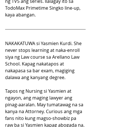
ng TV5 ang series. Ilalagay ito sa 
TodoMax Primetime Singko line-up, 
kaya abangan.
NAKAKATUWA si Yasmien Kurdi. She 
never stops learning at naka-enroll 
siya ng Law course sa Arellano Law 
School. Kapag nakatapos at 
nakapasa sa bar exam, magiging 
dalawa ang kanyang degree.
Tapos ng Nursing si Yasmien at 
ngayon, ang maging lawyer ang 
pinag-aaralan. May tumatawag na sa 
kanya na Attorney. Curious ang mga 
fans nito kung magso-showbiz pa 
raw ba si Yasmien kapag abogada na.