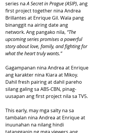
series na 
A Secret in Prague (ASIP)
, ang 
first project together nina Andrea 
Brillantes at Enrique Gil. Wala pang 
binanggit na airing date ang 
network. Ang pangako nila, 
“The 
upcoming series promises a powerful 
story about love, family, and fighting for 
what the heart truly wants.”
Gagampanan nina Andrea at Enrique 
ang karakter nina Kiara at Mikoy. 
Dahil fresh pairing at dahil pareho 
silang galing sa ABS-CBN, pinag-
uusapan ang first project nila sa TV5.
This early, may mga salty na sa 
tambalan nina Andrea at Enrique at 
inuunahan na nilang hindi 
tatanggapin ng mga viewers ang 