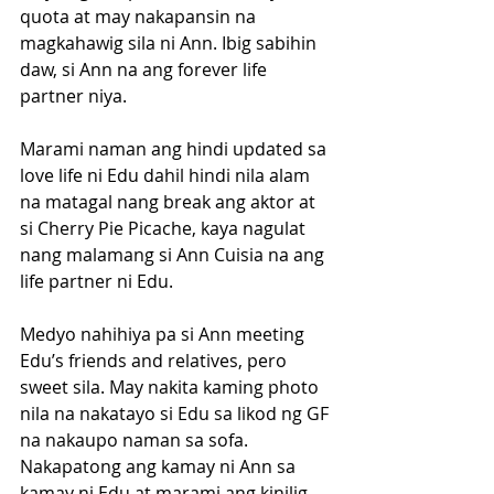
quota at may nakapansin na 
magkahawig sila ni Ann. Ibig sabihin 
daw, si Ann na ang forever life 
partner niya.
Marami naman ang hindi updated sa 
love life ni Edu dahil hindi nila alam 
na matagal nang break ang aktor at 
si Cherry Pie Picache, kaya nagulat 
nang malamang si Ann Cuisia na ang 
life partner ni Edu.
Medyo nahihiya pa si Ann meeting 
Edu’s friends and relatives, pero 
sweet sila. May nakita kaming photo 
nila na nakatayo si Edu sa likod ng GF 
na nakaupo naman sa sofa. 
Nakapatong ang kamay ni Ann sa 
kamay ni Edu at marami ang kinilig 