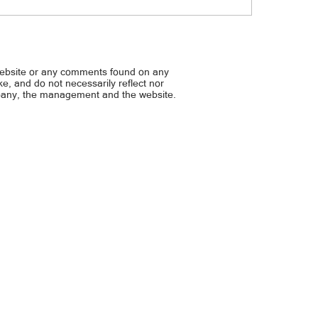
Habal-habal driver, kulong
shabu
website or any comments found on any
ike, and do not necessarily reflect nor
mpany, the management and the website.