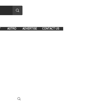
8641-1039 and 8742-5434
Y
ASTRO
ADVERTISE
CONTACT US