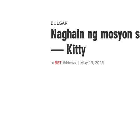
BULGAR
Naghain ng mosyon sa
— Kitty
ni 
BRT
@News
| May 13, 2026