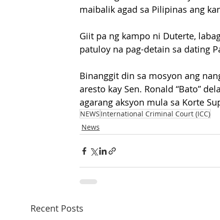
maibalik agad sa Pilipinas ang k
Giit pa ng kampo ni Duterte, laba
patuloy na pag-detain sa dating Pa
Binanggit din sa mosyon ang nang
aresto kay Sen. Ronald “Bato” de
agarang aksyon mula sa Korte Su
NEWS
International Criminal Court (ICC)
News
Recent Posts