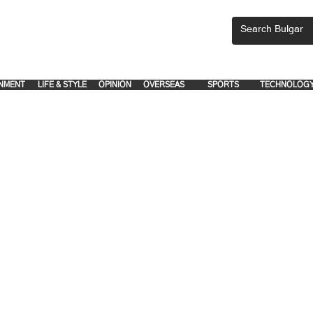
CEMENTS, PLEASE EMAIL 'adsbulgar1991@gmail.com' or call 8712-2883, 
.
.
NMENT
LIFE & STYLE
OPINION
OVERSEAS
SPORTS
TECHNOLOG