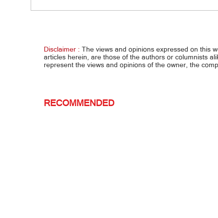
Petisyon vs. impeachment ni VP Sara,
ibinasura ng SC
Disclaimer :
The views and opinions expressed on this 
articles herein, are those of the authors or columnists al
represent the views and opinions of the owner, the co
RECOMMENDED