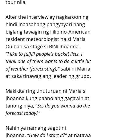
tour nila.
After the interview ay nagkaroon ng 
hindi inaasahang pangyayari nang 
biglang tawagin ng Filipino-American 
resident meteorologist na si Maria 
Quiban sa stage si BINI Jhoanna.
“I like to fulfill people’s bucket lists. I 
think one of them wants to do a little bit 
of weather (forecasting),”
 sabi ni Maria 
at saka tinawag ang leader ng grupo.
Makikita ring tinuturuan ni Maria si 
Jhoanna kung paano ang gagawin at 
tanong niya, 
“So, do you wanna do the 
forecast today?”
Nahihiya namang sagot ni 
Jhoanna,
 “How do I start it?”
 at natawa 