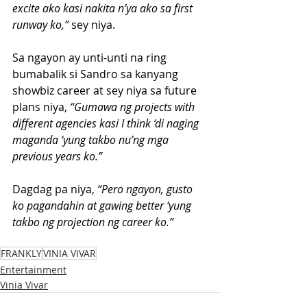
excite ako kasi nakita n’ya ako sa first 
runway ko,”
 sey niya.
Sa ngayon ay unti-unti na ring 
bumabalik si Sandro sa kanyang 
showbiz career at sey niya sa future 
plans niya, 
“Gumawa ng projects with 
different agencies kasi I think ‘di naging 
maganda ‘yung takbo nu’ng mga 
previous years ko.”
Dagdag pa niya,
 “Pero ngayon, gusto 
ko pagandahin at gawing better ‘yung 
takbo ng projection ng career ko.”
FRANKLY
VINIA VIVAR
Entertainment
Vinia Vivar