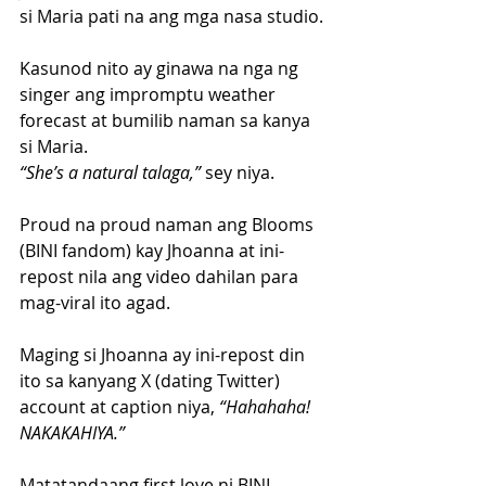
si Maria pati na ang mga nasa studio.
Kasunod nito ay ginawa na nga ng 
singer ang impromptu weather 
forecast at bumilib naman sa kanya 
si Maria.
“She’s a natural talaga,”
 sey niya.
Proud na proud naman ang Blooms 
(BINI fandom) kay Jhoanna at ini-
repost nila ang video dahilan para 
mag-viral ito agad.
Maging si Jhoanna ay ini-repost din 
ito sa kanyang X (dating Twitter) 
account at caption niya, 
“Hahahaha! 
NAKAKAHIYA.”
Matatandaang first love ni BINI 