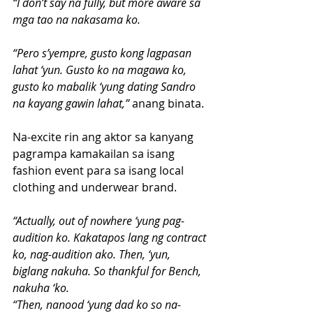
“I don’t say na fully, but more aware sa 
mga tao na nakasama ko.
“Pero s’yempre, gusto kong lagpasan 
lahat ‘yun. Gusto ko na magawa ko, 
gusto ko mabalik ‘yung dating Sandro 
na kayang gawin lahat,”
 anang binata.
Na-excite rin ang aktor sa kanyang 
pagrampa kamakailan sa isang 
fashion event para sa isang local 
clothing and underwear brand.
“Actually, out of nowhere ‘yung pag-
audition ko. Kakatapos lang ng contract 
ko, nag-audition ako. Then, ‘yun, 
biglang nakuha. So thankful for Bench, 
nakuha ‘ko.
“Then, nanood ‘yung dad ko so na-