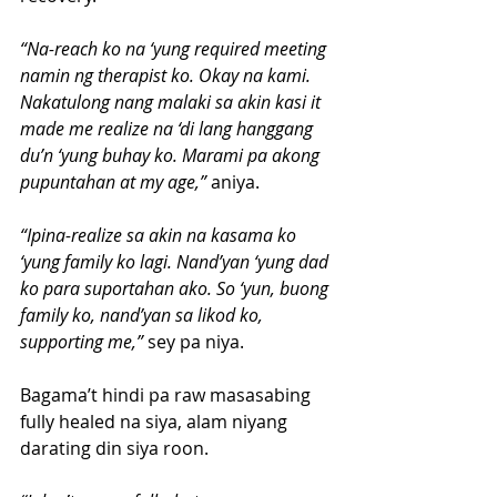
“Na-reach ko na ‘yung required meeting 
namin ng therapist ko. Okay na kami. 
Nakatulong nang malaki sa akin kasi it 
made me realize na ‘di lang hanggang 
du’n ‘yung buhay ko. Marami pa akong 
pupuntahan at my age,”
 aniya.
“Ipina-realize sa akin na kasama ko 
‘yung family ko lagi. Nand’yan ‘yung dad 
ko para suportahan ako. So ‘yun, buong 
family ko, nand’yan sa likod ko, 
supporting me,”
 sey pa niya.
Bagama’t hindi pa raw masasabing 
fully healed na siya, alam niyang 
darating din siya roon.