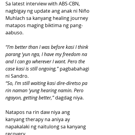
Sa latest interview with ABS-CBN, 
nagbigay ng update ang anak ni Niño 
Muhlach sa kanyang healing journey 
matapos maging biktima ng pang-
aabuso.
“I’m better than I was before kasi I think 
parang ‘yun nga, I have my freedom na 
and I can go wherever I want. Pero the 
case kasi is still ongoing,” 
pagbabahagi 
ni Sandro.
“So, I’m still waiting kasi dire-diretso pa 
rin naman ‘yung hearing namin. Pero 
ngayon, getting better,”
 dagdag niya.
Natapos na rin daw niya ang 
kanyang therapy na aniya ay 
napakalaki ng naitulong sa kanyang 
recovery.