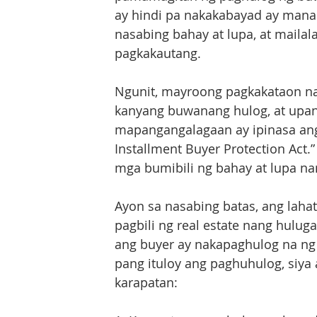
ay hindi pa nakakabayad ay manana
nasabing bahay at lupa, at maila
pagkakautang.
Ngunit, mayroong pagkakataon n
kanyang buwanang hulog, at upan
mapangangalagaan ay ipinasa ang 
Installment Buyer Protection Act.
mga bumibili ng bahay at lupa nan
Ayon sa nasabing batas, ang laha
pagbili ng real estate nang hulu
ang buyer ay nakapaghulog na ng b
pang ituloy ang paghuhulog, siy
karapatan: