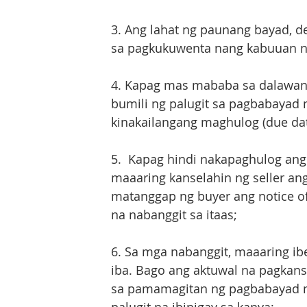
3. Ang lahat ng paunang bayad, d
sa pagkukuwenta nang kabuuan n
4. Kapag mas mababa sa dalawang
bumili ng palugit sa pagbabayad 
kinakailangang maghulog (due dat
5.  Kapag hindi nakapaghulog ang 
maaaring kanselahin ng seller an
matanggap ng buyer ang notice of 
na nabanggit sa itaas;
6. Sa mga nabanggit, maaaring ibe
iba. Bago ang aktuwal na pagkanse
sa pamamagitan ng pagbabayad n