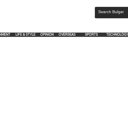
CEMENTS, PLEASE EMAIL 'adsbulgar1991@gmail.com' or call 8712-2883, 
.
.
NMENT
LIFE & STYLE
OPINION
OVERSEAS
SPORTS
TECHNOLOG