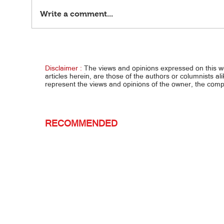
Write a comment...
Pinahabang validity ng pasaporte at
Pagpa
lisensya, malaking ginhawa sa Pinoy
kapar
Disclaimer :
The views and opinions expressed on this 
articles herein, are those of the authors or columnists al
represent the views and opinions of the owner, the co
RECOMMENDED