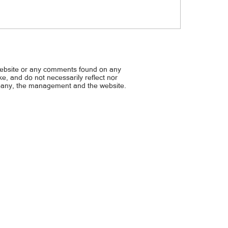
pahiya sa social media, may
DOH Sec. Pujalte, sibak ‘pa
usahan
napatunayang lulong sa cas
website or any comments found on any
ike, and do not necessarily reflect nor
mpany, the management and the website.