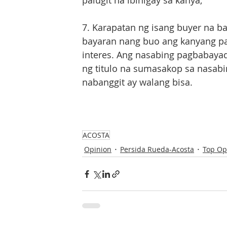
palugit na ibinigay sa kanya;
7. Karapatan ng isang buyer na 
bayaran nang buo ang kanyang pa
interes. Ang nasabing pagbabayad
ng titulo na sumasakop sa nasabi
nabanggit ay walang bisa. 
ACOSTA
Opinion
Persida Rueda-Acosta
Top Op