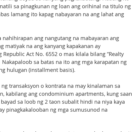
tili sa pinagkunan ng loan ang orihinal na titulo ng
labas lamang ito kapag nabayaran na ang lahat ang 
a nahihirapan ang nangutang na mabayaran ang 
g matiyak na ang kanyang kapakanan ay 
Republic Act No. 6552 o mas kilala bilang “Realty 
”  Nakapaloob sa batas na ito ang mga karapatan ng 
g hulugan (installment basis). 
t ng transaksyon o kontrata na may kinalaman sa 
gan, kabilang ang condominium apartments, kung saan
ayad sa loob ng 2 taon subalit hindi na niya kaya 
a ay pinagkakalooban ng mga sumusunod na 