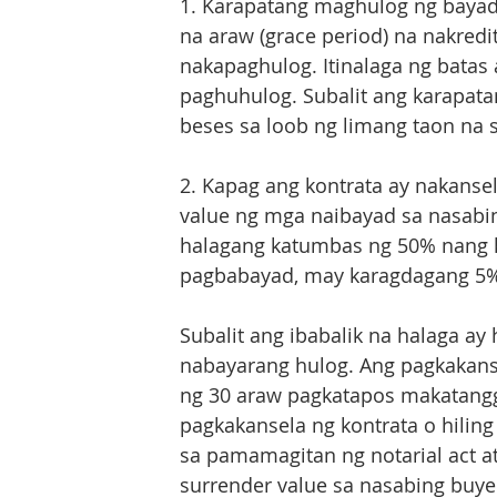
1. Karapatang maghulog ng bayad 
na araw (grace period) na nakredi
nakapaghulog. Itinalaga ng batas 
paghuhulog. Subalit ang karapata
beses sa loob ng limang taon na 
2. Kapag ang kontrata ay nakansel
value ng mga naibayad sa nasabin
halagang katumbas ng 50% nang k
pagbabayad, may karagdagang 5% 
Subalit ang ibabalik na halaga ay
nabayarang hulog. Ang pagkakans
ng 30 araw pagkatapos makatangga
pagkakansela ng kontrata o hiling
sa pamamagitan ng notarial act a
surrender value sa nasabing buye