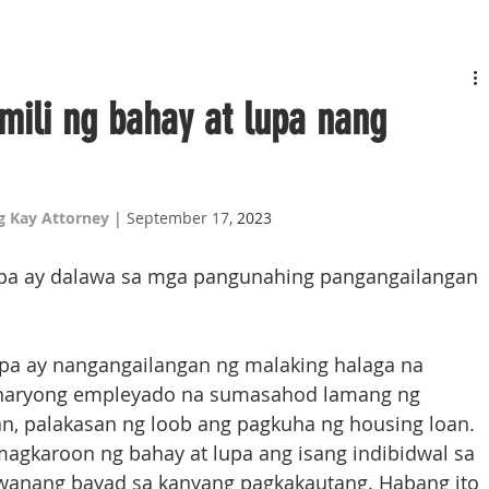
ili ng bahay at lupa nang
 Kay Attorney
 | September 17,
 2023
lupa ay dalawa sa mga pangunahing pangangailangan 
lupa ay nangangailangan ng malaking halaga na 
dinaryong empleyado na sumasahod lamang ng 
 palakasan ng loob ang pagkuha ng housing loan. 
agkaroon ng bahay at lupa ang isang indibidwal sa 
anang bayad sa kanyang pagkakautang. Habang ito 