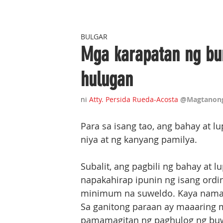
BULGAR
Mga karapatan ng bum
hulugan
ni 
Atty. Persida Rueda-Acosta
@Magtanong
Para sa isang tao, ang bahay at 
niya at ng kanyang pamilya. 
Subalit, ang pagbili ng bahay at 
napakahirap ipunin ng isang or
minimum na suweldo. Kaya naman,
Sa ganitong paraan ay maaaring m
pamamagitan ng paghulog ng buw