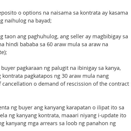
eposito o options na naisama sa kontrata ay kasama 
g naihulog na bayad;
 taon ang paghuhulog, ang seller ay magbibigay sa 
na hindi bababa sa 60 araw mula sa araw na 
e);
buyer pagkaraan ng palugit na ibinigay sa kanya, 
g kontrata pagkatapos ng 30 araw mula nang 
cancellation o demand of rescission of the contract 
nta ng buyer ang kanyang karapatan o ilipat ito sa 
la ng kanyang kontrata, maaari niyang i-update ito 
g kanyang mga arrears sa loob ng panahon ng 