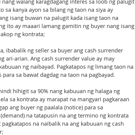
nang walang karagdagang interes sa loob ng palugit
to sa kanya ayon sa bilang ng taon na siya ay 
ang isang buwan na palugit kada isang taon na 
ng ito ay maaari lamang gamitin ng buyer nang isang
sakop ng kontrata;
a, ibabalik ng seller sa buyer ang cash surrender 
g ari-arian. Ang cash surrender value ay may 
abuuan ng naibayad. Pagkatapos ng limang taon na 
para sa bawat dagdag na taon na pagbayad.  
 hindi hihigit sa 90% nang kabuuan ng halaga ng 
ela sa kontrata ay marapat na mangyari pagkaraan 
p ang buyer ng paalala (notice) para sa 
 (demand) na tatapusin na ang termino ng kontrata 
t pagkatapos na naibalik na ang kabuuan ng cash 
r;