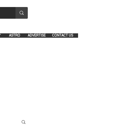
8641-1039 and 8742-5434
Y
ASTRO
ADVERTISE
CONTACT US