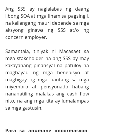
Ang SSS ay naglalabas ng daang 
libong SOA at mga liham sa pagsingil, 
na kailangang mauri depende sa mga 
aksyong ginawa ng SSS at/o ng 
concern employer.
Samantala, tiniyak ni Macasaet sa 
mga stakeholder na ang SSS ay may 
kakayahang pinansyal na patuloy na 
magbayad ng mga benepisyo at 
magbigay ng mga pautang sa mga 
miyembro at pensyonado habang 
nananatiling malakas ang cash flow 
nito, na ang mga kita ay lumalampas 
sa mga gastusin.
Para sa anumang impormasyon, 