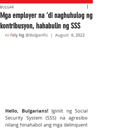
BULGAR
Mga employer na ‘di naghuhulog ng
kontribusyon, hahabulin ng SSS
ni 
F
ely Ng 
@Bulgarific
  |  August  8,
 2022
Hello, Bulgarians! 
Iginiit ng Social 
Security System (SSS) na agresibo 
nilang hinahabol ang mga delinquent 