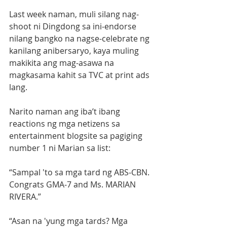
Last week naman, muli silang nag-
shoot ni Dingdong sa ini-endorse 
nilang bangko na nagse-celebrate ng 
kanilang anibersaryo, kaya muling 
makikita ang mag-asawa na 
magkasama kahit sa TVC at print ads 
lang.
Narito naman ang iba’t ibang 
reactions ng mga netizens sa 
entertainment blogsite sa pagiging 
number 1 ni Marian sa list:
“Sampal 'to sa mga tard ng ABS-CBN. 
Congrats GMA-7 and Ms. MARIAN 
RIVERA.”
“Asan na 'yung mga tards? Mga 