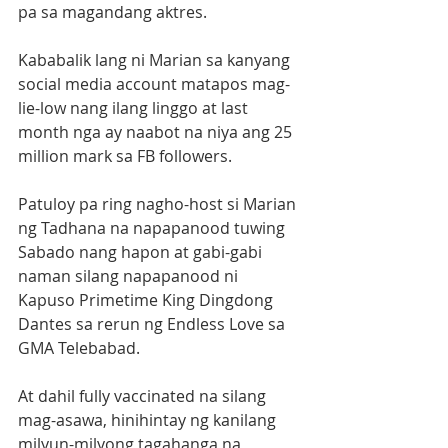
pa sa magandang aktres.
Kababalik lang ni Marian sa kanyang 
social media account matapos mag-
lie-low nang ilang linggo at last 
month nga ay naabot na niya ang 25 
million mark sa FB followers.
Patuloy pa ring nagho-host si Marian 
ng Tadhana na napapanood tuwing 
Sabado nang hapon at gabi-gabi 
naman silang napapanood ni 
Kapuso Primetime King Dingdong 
Dantes sa rerun ng Endless Love sa 
GMA Telebabad.
At dahil fully vaccinated na silang 
mag-asawa, hinihintay ng kanilang 
milyun-milyong tagahanga na 