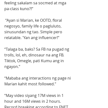
feeling sakalam sa socmed at mga 
pa-class kuno?!”
 “Ayan si Marian, ke OOTD, floral 
negosyo, family life o pagluluto, 
sinusundan ng tao. Simple pero 
relatable. 'Yan ang influencer!”
“Talaga ba, baks? Sa FB na pugad ng 
trolls, lol, eh, dinosaur na ang FB. 
Tiktok, Omegle, pati Kumu ang in 
ngayon.”
“Mababa ang interactions ng page ni 
Marian kahit most followed.”
“May video siyang 17M views in 1 
hour and 16M views in 2 hours. 
Record breaking according to FNET... 