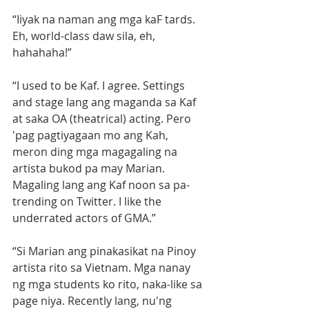
“Iiyak na naman ang mga kaF tards. 
Eh, world-class daw sila, eh, 
hahahaha!”
“I used to be Kaf. I agree. Settings 
and stage lang ang maganda sa Kaf 
at saka OA (theatrical) acting. Pero 
'pag pagtiyagaan mo ang Kah, 
meron ding mga magagaling na 
artista bukod pa may Marian. 
Magaling lang ang Kaf noon sa pa-
trending on Twitter. I like the 
underrated actors of GMA.”
“Si Marian ang pinakasikat na Pinoy 
artista rito sa Vietnam. Mga nanay 
ng mga students ko rito, naka-like sa 
page niya. Recently lang, nu'ng 