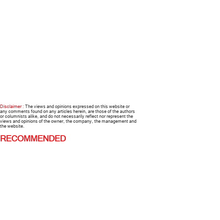
Disclaimer :
The views and opinions expressed on this website or
any comments found on any articles herein, are those of the authors
or columnists alike, and do not necessarily reflect nor represent the
views and opinions of the owner, the company, the management and
the website.
RECOMMENDED