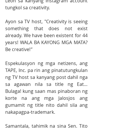
Leon sa kanyang Instagram account 
tungkol sa creativity. 
Ayon sa TV host, "Creativity is seeing 
something that does not exist 
already. We have been existent for 44 
years! WALA BA KAYONG MGA MATA? 
Be creative!
"
Espekulasyon ng mga netizens, ang 
TAPE, Inc. pa rin ang pinatutungkulan 
ng TV host sa kanyang post dahil nga 
sa agawan nila sa title ng Eat… 
Bulaga! kung saan mas pinaboran ng 
korte na ang mga Jalosjos ang 
gumamit ng title nito dahil sila ang 
nakapagpa-trademark. 
Samantala, tahimik na sina Sen. Tito 