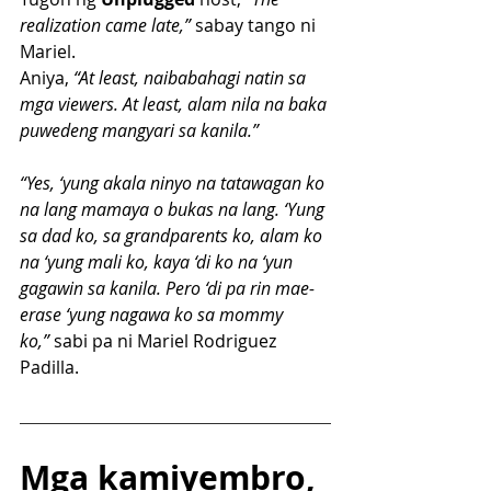
realization came late,”
 sabay tango ni 
Mariel. 
Aniya, 
“At least, naibabahagi natin sa 
mga viewers. At least, alam nila na baka 
puwedeng mangyari sa kanila.”
“Yes, ‘yung akala ninyo na tatawagan ko 
na lang mamaya o bukas na lang. ‘Yung 
sa dad ko, sa grandparents ko, alam ko 
na ‘yung mali ko, kaya ‘di ko na ‘yun 
gagawin sa kanila. Pero ‘di pa rin mae-
erase ‘yung nagawa ko sa mommy 
ko,”
 sabi pa ni Mariel Rodriguez 
Padilla.
Mga kamiyembro, 