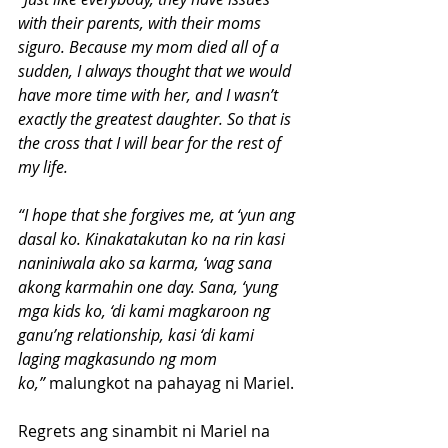
with their parents, with their moms 
siguro. Because my mom died all of a 
sudden, I always thought that we would 
have more time with her, and I wasn’t 
exactly the greatest daughter. So that is 
the cross that I will bear for the rest of 
my life.
“I hope that she forgives me, at ‘yun ang 
dasal ko. Kinakatakutan ko na rin kasi 
naniniwala ako sa karma, ‘wag sana 
akong karmahin one day. Sana, ‘yung 
mga kids ko, ‘di kami magkaroon ng 
ganu’ng relationship, kasi ‘di kami 
laging magkasundo ng mom 
ko,”
 malungkot na pahayag ni Mariel.
Regrets ang sinambit ni Mariel na 