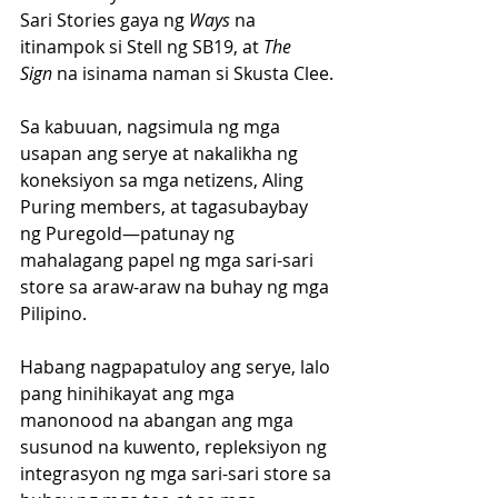
Sari Stories gaya ng 
Ways
 na 
itinampok si Stell ng SB19, at 
The 
Sign
 na isinama naman si Skusta Clee.
Sa kabuuan, nagsimula ng mga 
usapan ang serye at nakalikha ng 
koneksiyon sa mga netizens, Aling 
Puring members, at tagasubaybay 
ng Puregold—patunay ng 
mahalagang papel ng mga sari-sari 
store sa araw-araw na buhay ng mga 
Pilipino.
Habang nagpapatuloy ang serye, lalo 
pang hinihikayat ang mga 
manonood na abangan ang mga 
susunod na kuwento, repleksiyon ng 
integrasyon ng mga sari-sari store sa 