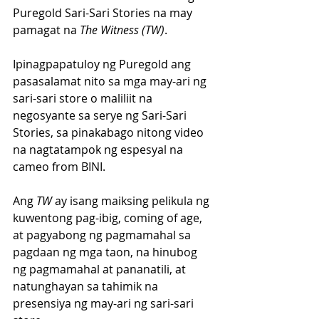
Puregold Sari-Sari Stories na may 
pamagat na 
The Witness (TW)
.
Ipinagpapatuloy ng Puregold ang 
pasasalamat nito sa mga may-ari ng 
sari-sari store o maliliit na 
negosyante sa serye ng Sari-Sari 
Stories, sa pinakabago nitong video 
na nagtatampok ng espesyal na 
cameo from BINI.
Ang 
TW
 ay isang maiksing pelikula ng 
kuwentong pag-ibig, coming of age, 
at pagyabong ng pagmamahal sa 
pagdaan ng mga taon, na hinubog 
ng pagmamahal at pananatili, at 
natunghayan sa tahimik na 
presensiya ng may-ari ng sari-sari 