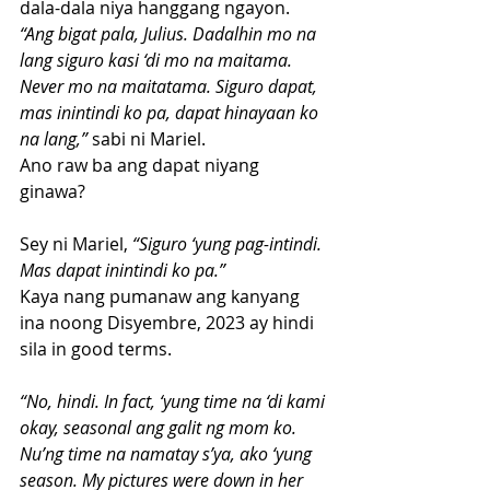
dala-dala niya hanggang ngayon.
“Ang bigat pala, Julius. Dadalhin mo na 
lang siguro kasi ‘di mo na maitama. 
Never mo na maitatama. Siguro dapat, 
mas inintindi ko pa, dapat hinayaan ko 
na lang,”
 sabi ni Mariel.
Ano raw ba ang dapat niyang 
ginawa? 
Sey ni Mariel,
 “Siguro ‘yung pag-intindi. 
Mas dapat inintindi ko pa.”
Kaya nang pumanaw ang kanyang 
ina noong Disyembre, 2023 ay hindi 
sila in good terms.
“No, hindi. In fact, ‘yung time na ‘di kami 
okay, seasonal ang galit ng mom ko. 
Nu’ng time na namatay s’ya, ako ‘yung 
season. My pictures were down in her 