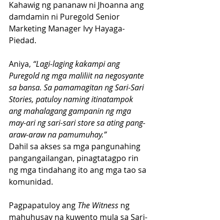
Kahawig ng pananaw ni Jhoanna ang 
damdamin ni Puregold Senior 
Marketing Manager Ivy Hayaga-
Piedad.
Aniya, 
“Lagi-laging kakampi ang 
Puregold ng mga maliliit na negosyante 
sa bansa. Sa pamamagitan ng Sari-Sari 
Stories, patuloy naming itinatampok 
ang mahalagang gampanin ng mga 
may-ari ng sari-sari store sa ating pang-
araw-araw na pamumuhay.”
Dahil sa akses sa mga pangunahing 
pangangailangan, pinagtatagpo rin 
ng mga tindahang ito ang mga tao sa 
komunidad.
Pagpapatuloy ang 
The Witness
 ng 
mahuhusay na kuwento mula sa Sari-