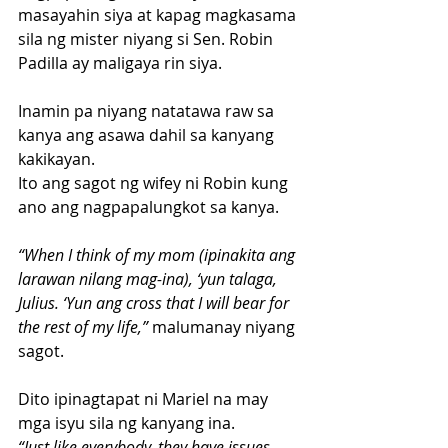
masayahin siya at kapag magkasama 
sila ng mister niyang si Sen. Robin 
Padilla ay maligaya rin siya. 
Inamin pa niyang natatawa raw sa 
kanya ang asawa dahil sa kanyang 
kakikayan.
Ito ang sagot ng wifey ni Robin kung 
ano ang nagpapalungkot sa kanya.
“When I think of my mom (ipinakita ang 
larawan nilang mag-ina), ‘yun talaga, 
Julius. ‘Yun ang cross that I will bear for 
the rest of my life,”
 malumanay niyang 
sagot.
Dito ipinagtapat ni Mariel na may 
mga isyu sila ng kanyang ina.
“Just like everybody, they have issues 