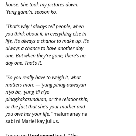
house. She took my pictures down. 
‘Yung ganu’n, season ko.
“That’s why I always tell people, when 
you think about it, in everything else in 
life, it’s always a chance to make up. It’s 
always a chance to have another day 
one. But when they’re gone, there’s no 
day one. That’s it.
“So you really have to weigh it, what 
matters more — ‘yung pinag-aawayan 
n’yo ba, ‘yung ‘di n’yo 
pinagkakasunduan, or the relationship, 
or the fact that she’s your mother and 
you owe her your life,”
 malumanay na 
sabi ni Mariel kay Julius.
Tugon ng 
Unplugged
 host,
 “The 