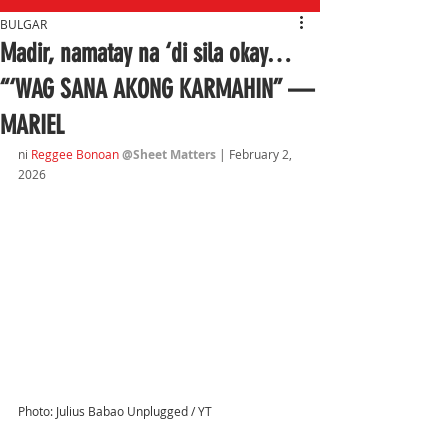
BULGAR
Madir, namatay na ‘di sila okay…
“‘WAG SANA AKONG KARMAHIN” —
MARIEL
ni 
Reggee Bonoan
@Sheet Matters 
| February 2
, 
2026
Photo: Julius Babao Unplugged / YT