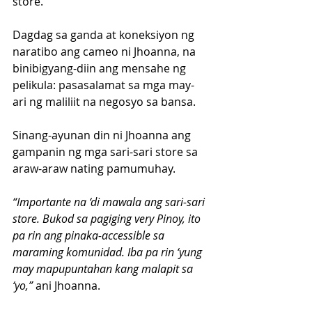
store.
Dagdag sa ganda at koneksiyon ng 
naratibo ang cameo ni Jhoanna, na 
binibigyang-diin ang mensahe ng 
pelikula: pasasalamat sa mga may-
ari ng maliliit na negosyo sa bansa.
Sinang-ayunan din ni Jhoanna ang 
gampanin ng mga sari-sari store sa 
araw-araw nating pamumuhay.
“Importante na ‘di mawala ang sari-sari 
store. Bukod sa pagiging very Pinoy, ito 
pa rin ang pinaka-accessible sa 
maraming komunidad. Iba pa rin ‘yung 
may mapupuntahan kang malapit sa 
‘yo,”
 ani Jhoanna.