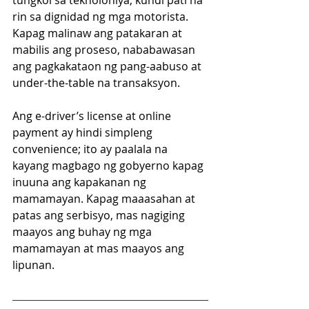
tungkol sa teknolohiya, kundi pati na 
rin sa dignidad ng mga motorista. 
Kapag malinaw ang patakaran at 
mabilis ang proseso, nababawasan 
ang pagkakataon ng pang-aabuso at 
under-the-table na transaksyon.
Ang e-driver’s license at online 
payment ay hindi simpleng 
convenience; ito ay paalala na 
kayang magbago ng gobyerno kapag 
inuuna ang kapakanan ng 
mamamayan. Kapag maaasahan at 
patas ang serbisyo, mas nagiging 
maayos ang buhay ng mga 
mamamayan at mas maayos ang 
lipunan.