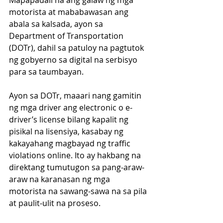
Mapapadali na ang galaw ng mga 
motorista at mababawasan ang 
abala sa kalsada, ayon sa 
Department of Transportation 
(DOTr), dahil sa patuloy na pagtutok 
ng gobyerno sa digital na serbisyo 
para sa taumbayan.
Ayon sa DOTr, maaari nang gamitin 
ng mga driver ang electronic o e-
driver’s license bilang kapalit ng 
pisikal na lisensiya, kasabay ng 
kakayahang magbayad ng traffic 
violations online. Ito ay hakbang na 
direktang tumutugon sa pang-araw-
araw na karanasan ng mga 
motorista na sawang-sawa na sa pila 
at paulit-ulit na proseso.