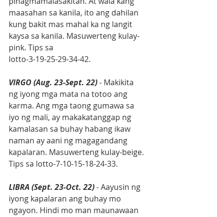
pinagmamalasakitan. At wala kang 
maasahan sa kanila, ito ang dahilan 
kung bakit mas mahal ka ng langit 
kaysa sa kanila. Masuwerteng kulay-
pink. Tips sa
lotto-3-19-25-29-34-42.
VIRGO (Aug. 23-Sept. 22)
 - Makikita 
ng iyong mga mata na totoo ang 
karma. Ang mga taong gumawa sa 
iyo ng mali, ay makakatanggap ng 
kamalasan sa buhay habang ikaw 
naman ay aani ng magagandang 
kapalaran. Masuwerteng kulay-beige. 
Tips sa lotto-7-10-15-18-24-33.
LIBRA (Sept. 23-Oct. 22)
 - Aayusin ng 
iyong kapalaran ang buhay mo 
ngayon. Hindi mo man maunawaan 