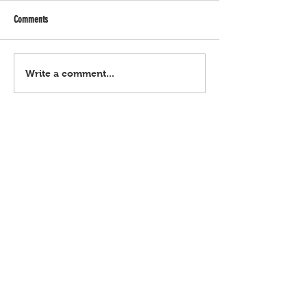
Comments
Horoscope | Agosto 6, 2026
Horoscope | Agosto 5, 
Write a comment...
(Huwebes)