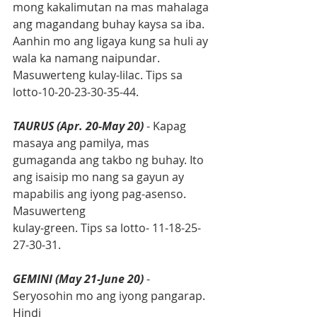
mong kakalimutan na mas mahalaga 
ang magandang buhay kaysa sa iba. 
Aanhin mo ang ligaya kung sa huli ay 
wala ka namang naipundar. 
Masuwerteng kulay-lilac. Tips sa 
lotto-10-20-23-30-35-44.
TAURUS (Apr. 20-May 20)
 - Kapag 
masaya ang pamilya, mas 
gumaganda ang takbo ng buhay. Ito 
ang isaisip mo nang sa gayun ay 
mapabilis ang iyong pag-asenso. 
Masuwerteng
kulay-green. Tips sa lotto- 11-18-25-
27-30-31.
GEMINI (May 21-June 20)
 - 
Seryosohin mo ang iyong pangarap. 
Hindi