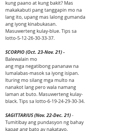
kung paano at kung bakit? Mas 
makakabuti pang tanggapin mo na 
lang ito, upang mas lalong gumanda 
ang iyong kinabukasan. 
Masuwerteng kulay-blue. Tips sa 
lotto-5-12-26-30-33-37.
SCORPIO (Oct. 23-Nov. 21) -
Balewalain mo
ang mga negatibong pananaw na 
lumalabas-masok sa iyong isipan. 
Ituring mo silang mga multo na 
nanakot lang pero wala namang 
laman at buto. Masuwerteng kulay-
black. Tips sa lotto-6-19-24-29-30-34.
SAGITTARIUS (Nov. 22-Dec. 21)
 - 
Tumitibay ang pundasyon ng bahay 
kapag ang bato ay nakatayo. 