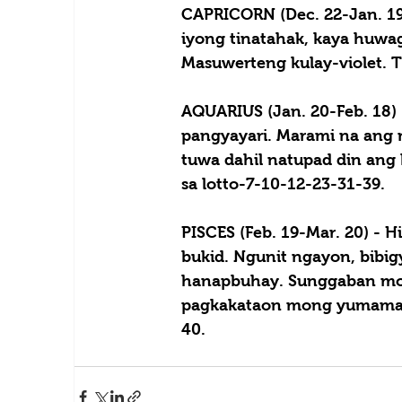
CAPRICORN (Dec. 22-Jan. 19)
iyong tinatahak, kaya huw
Masuwerteng kulay-violet. T
AQUARIUS (Jan. 20-Feb. 18) 
pangyayari. Marami na ang na
tuwa dahil natupad din ang
sa lotto-7-10-12-23-31-39.
PISCES (Feb. 19-Mar. 20) - 
H
bukid. Ngunit ngayon, bibi
hanapbuhay. Sunggaban mo a
pagkakataon mong yumaman. 
40.