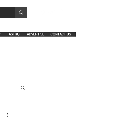
8641-1039 and 8742-5434
Y
ASTRO
ADVERTISE
CONTACT US