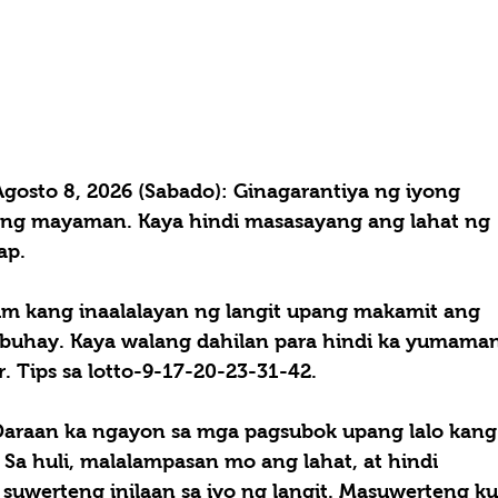
osto 8, 2026 (Sabado): Ginagarantiya ng iyong 
ing mayaman. Kaya hindi masasayang ang lahat ng 
ap.
him kang inaalalayan ng langit upang makamit ang 
buhay. Kaya walang dahilan para hindi ka yumaman
 Tips sa lotto-9-17-20-23-31-42.
Daraan ka ngayon sa mga pagsubok upang lalo kang
Sa huli, malalampasan mo ang lahat, at hindi 
uwerteng inilaan sa iyo ng langit. Masuwerteng ku