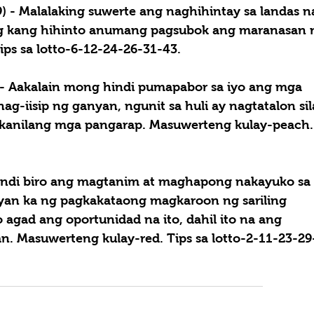
 - 
Malalaking suwerte ang naghihintay sa landas n
ag kang hihinto anumang pagsubok ang maranasan 
ips sa lotto-6-12-24-26-31-43.
- 
Aakalain mong hindi pumapabor sa iyo ang mga 
g-iisip ng ganyan, ngunit sa huli ay nagtatalon sil
 kanilang mga pangarap. Masuwerteng kulay-peach. 
indi biro ang magtanim at maghapong nakayuko sa 
gyan ka ng pagkakataong magkaroon ng sariling 
gad ang oportunidad na ito, dahil ito na ang 
Masuwerteng kulay-red. Tips sa lotto-2-11-23-29