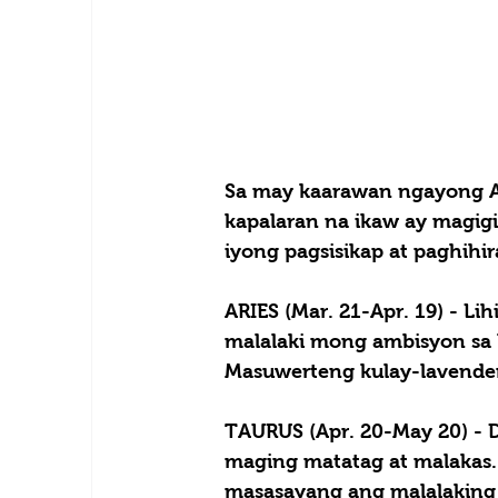
Sa may kaarawan ngayong Ag
kapalaran na ikaw ay magig
iyong pagsisikap at paghihir
ARIES (Mar. 21-Apr. 19) -
 Li
malalaki mong ambisyon sa 
Masuwerteng kulay-lavender.
TAURUS (Apr. 20-May 20) - 
maging matatag at malakas. 
masasayang ang malalaking s