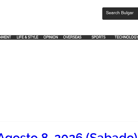
CEMENTS, PLEASE EMAIL 'adsbulgar1991@gmail.com' or call 8712-2883, 
.
.
NMENT
LIFE & STYLE
OPINION
OVERSEAS
SPORTS
TECHNOLOG
Agosto 8, 2026 (Sabado)