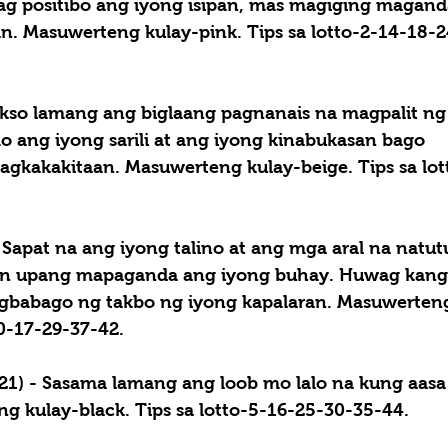
ag positibo ang iyong isipan, mas magiging magand
n. Masuwerteng kulay-pink. Tips sa lotto-2-14-18-
kso lamang ang biglaang pagnanais na magpalit ng
 ang iyong sarili at ang iyong kinabukasan bago 
kakakitaan. Masuwerteng kulay-beige. Tips sa lot
 
Sapat na ang iyong talino at ang mga aral na natu
an upang mapaganda ang iyong buhay. Huwag kang
gbabago ng takbo ng iyong kapalaran. Masuwerten
10-17-29-37-42.
1) - 
Sasama lamang ang loob mo lalo na kung aasa
ng kulay-black. Tips sa lotto-5-16-25-30-35-44.