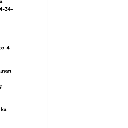
a 
24-34-
 
to-4-
tunan 
 
g 
 ka 