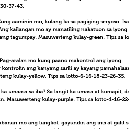
-30-37-43.
Kung aaminin mo, kulang ka sa pagiging seryoso. Isa
 Ang kailangan mo ay manatiling nakatuon sa iyong
ng tagumpay. Masuwerteng kulay-green. Tips sa lo
Pag-aralan mo kung paano makontrol ang iyong 
kontrolin ang kanyang sarili ay kayang pamahalaa
teng kulay-yellow. Tips sa lotto-6-16-18-23-26-35.
 ka umaasa sa iba? Sa langit ka umasa at kumapit, da
uin. Masuwerteng kulay-purple. Tips sa lotto-1-16-22
abanan mo ang lungkot, gayundin ang inis at galit s