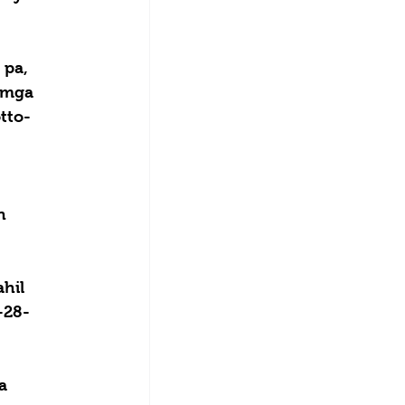
 pa, 
 mga 
tto-
n 
hil 
-28-
a 