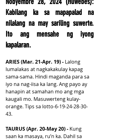
Nobyembre 28, 2024 (Huwebes): 
Kabilang ka sa mapapalad na 
nilalang na may sariling suwerte. 
Ito ang mensahe ng iyong 
kapalaran. 
ARIES (Mar. 21-Apr. 19) - 
Lalong 
lumalakas at nagkakakulay kapag 
sama-sama. Hindi maganda para sa 
iyo na nag-iisa ka lang. Ang payo ay 
hanapin at samahan mo ang mga 
kaugali mo. Masuwerteng kulay-
orange. Tips sa lotto-6-19-24-28-30-
43.
TAURUS (Apr. 20-May 20) - 
Kung 
saan ka masaya, ru’n ka. Dahil sa 