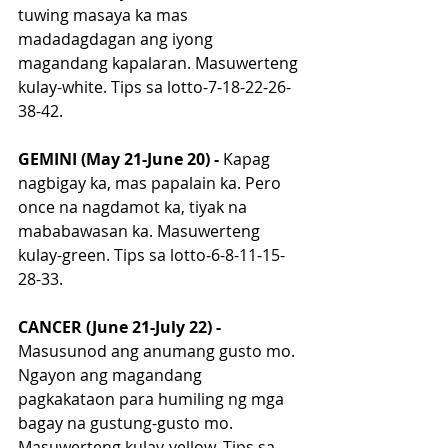
tuwing masaya ka mas 
madadagdagan ang iyong 
magandang kapalaran. Masuwerteng 
kulay-white. Tips sa lotto-7-18-22-26-
38-42.
GEMINI (May 21-June 20) - 
Kapag 
nagbigay ka, mas papalain ka. Pero 
once na nagdamot ka, tiyak na 
mababawasan ka. Masuwerteng 
kulay-green. Tips sa lotto-6-8-11-15-
28-33.
CANCER (June 21-July 22) - 
Masusunod ang anumang gusto mo. 
Ngayon ang magandang 
pagkakataon para humiling ng mga 
bagay na gustung-gusto mo. 
Masuwerteng kulay-yellow. Tips sa 