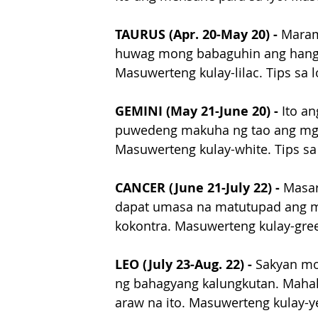
TAURUS (Apr. 20-May 20) - 
Maram
huwag mong babaguhin ang hang
Masuwerteng kulay-lilac. Tips sa l
GEMINI (May 21-June 20) - 
Ito a
puwedeng makuha ng tao ang mga
Masuwerteng kulay-white. Tips sa 
CANCER (June 21-July 22) - 
Masar
dapat umasa na matutupad ang mg
kokontra. Masuwerteng kulay-green
LEO (July 23-Aug. 22) -
 Sakyan mo
ng bahagyang kalungkutan. Maha
araw na ito. Masuwerteng kulay-ye