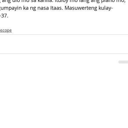
g ang ulo mo sa kanila. Ituloy mo lang ang plano mo, 
gumpayin ka ng nasa Itaas. Masuwerteng kulay-
-37.
oscope