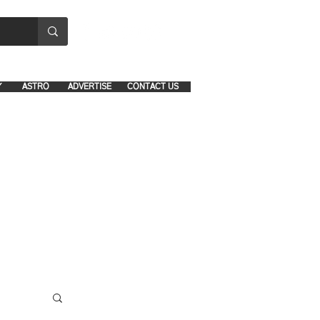
8641-1039 and 8742-5434
Y
ASTRO
ADVERTISE
CONTACT US