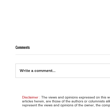
Comments
Write a comment...
Horos
Lotto draw result as of | August 5, 2026
Disclaimer :
The views and opinions expressed on this 
articles herein, are those of the authors or columnists al
represent the views and opinions of the owner, the co