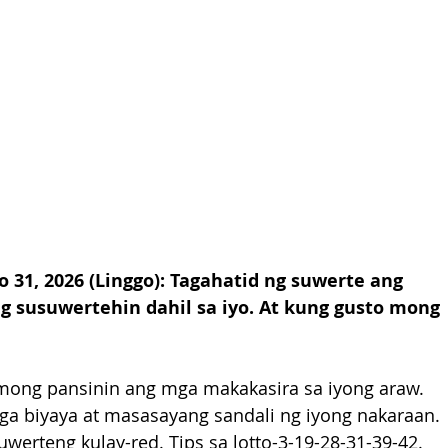
1, 2026 (Linggo): Tagahatid ng suwerte ang 
 susuwertehin dahil sa iyo. At kung gusto mong 
ong pansinin ang mga makakasira sa iyong araw. 
a biyaya at masasayang sandali ng iyong nakaraan. 
werteng kulay-red. Tips sa lotto-3-19-28-31-39-42.