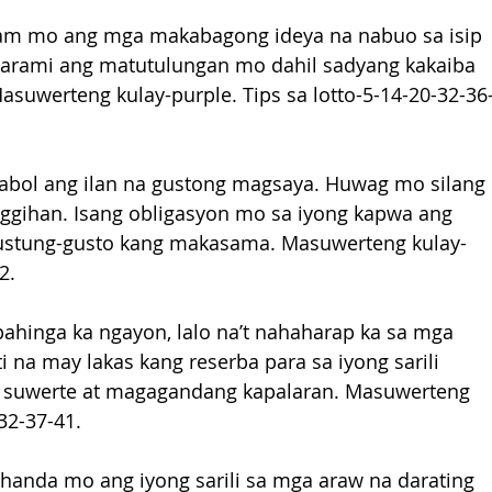
am mo ang mga makabagong ideya na nabuo sa isip 
rami ang matutulungan mo dahil sadyang kakaiba 
uwerteng kulay-purple. Tips sa lotto-5-14-20-32-36
bol ang ilan na gustong magsaya. Huwag mo silang 
nggihan. Isang obligasyon mo sa iyong kapwa ang 
 gustung-gusto kang makasama. Masuwerteng kulay-
2.
ahinga ka ngayon, lalo na’t nahaharap ka sa mga 
na may lakas kang reserba para sa iyong sarili 
 suwerte at magagandang kapalaran. Masuwerteng 
-32-37-41.
Ihanda mo ang iyong sarili sa mga araw na darating 