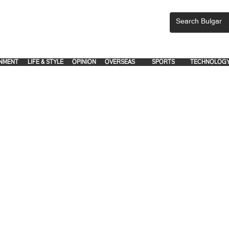
CEMENTS, PLEASE EMAIL 'adsbulgar1991@gmail.com' or call 8712-2883, 
.
.
NMENT
LIFE & STYLE
OPINION
OVERSEAS
SPORTS
TECHNOLOG