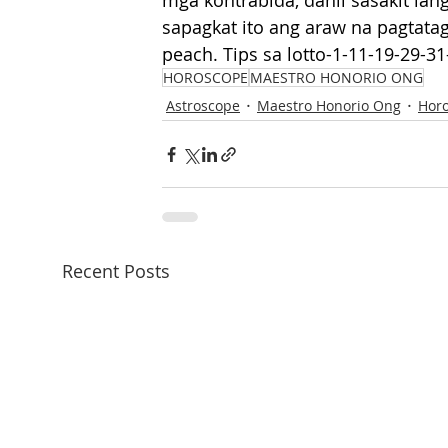
mga kontrabida, dahil sasakit lan
sapagkat ito ang araw na pagtata
peach. Tips sa lotto-1-11-19-29-31
HOROSCOPE
MAESTRO HONORIO ONG
Astroscope
Maestro Honorio Ong
Hor
Recent Posts