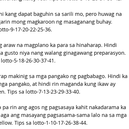
i kang dapat baguhin sa sarili mo, pero huwag na 
arin mong magkaroon ng masaganang buhay. 
otto-9-17-20-22-25-36.
ng araw na magplano ka para sa hinaharap. Hindi 
 gusto niya nang walang ginagawang preparasyon. 
lotto-5-18-26-30-37-41.
ap makinig sa mga pangako ng pagbabago. Hindi ka 
a pangako, at hindi rin maganda kung ikaw ay 
. Tips sa lotto-7-13-23-29-33-40.
 pa rin ang agos ng pagsasaya kahit nakadarama ka 
laga ang masayang pagsasama-sama lalo na sa mga 
llow. Tips sa lotto-1-10-17-26-38-44.