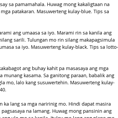
usay sa pamamahala. Huwag mong kakaligtaan na 
 mga patakaran. Masuwerteng kulay-blue. Tips sa 
rami ang umaasa sa iyo. Marami rin sa kanila ang 
lang sarili. Tulungan mo rin silang makapagsimula 
masa sa iyo. Masuwerteng kulay-black. Tips sa lotto
akabagot ang buhay kahit pa masasaya ang mga 
a munang kasama. Sa ganitong paraan, babalik ang 
igla mo, lalo kang susuwertehin. Masuwerteng kulay-
-40.
 ka lang sa mga naririnig mo. Hindi dapat masira 
o pagsasaya na lamang. Huwag mong pansinin ang 