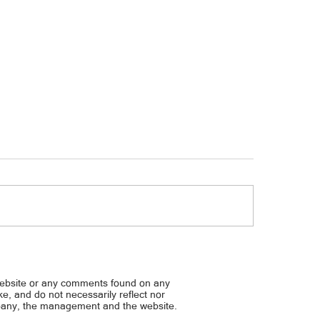
Horoscope | Agosto 5, 2026
cope | Agosto 6, 2026 (Huwebes)
website or any comments found on any
ike, and do not necessarily reflect nor
mpany, the management and the website.