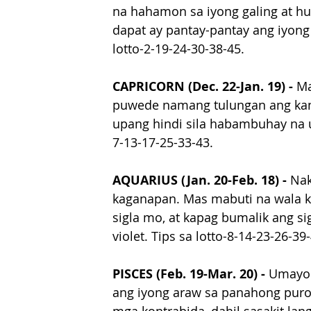
na hahamon sa iyong galing at h
dapat ay pantay-pantay ang iyong
lotto-2-19-24-30-38-45.
CAPRICORN (Dec. 22-Jan. 19) - 
Ma
puwede namang tulungan ang kani
upang hindi sila habambuhay na u
7-13-17-25-33-43.
AQUARIUS (Jan. 20-Feb. 18) - 
Nak
kaganapan. Mas mabuti na wala k
sigla mo, at kapag bumalik ang s
violet. Tips sa lotto-8-14-23-26-39
PISCES (Feb. 19-Mar. 20) - 
Umayon
ang iyong araw sa panahong pur