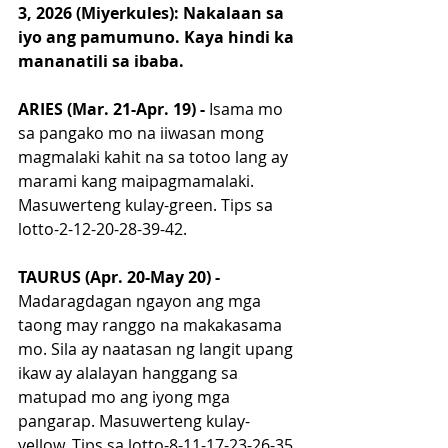
3, 2026 (Miyerkules): Nakalaan sa 
iyo ang pamumuno. Kaya hindi ka 
mananatili sa ibaba.
ARIES (Mar. 21-Apr. 19) - 
Isama mo 
sa pangako mo na iiwasan mong 
magmalaki kahit na sa totoo lang ay 
marami kang maipagmamalaki. 
Masuwerteng kulay-green. Tips sa 
lotto-2-12-20-28-39-42.
TAURUS (Apr. 20-May 20) - 
Madaragdagan ngayon ang mga 
taong may ranggo na makakasama 
mo. Sila ay naatasan ng langit upang 
ikaw ay alalayan hanggang sa 
matupad mo ang iyong mga 
pangarap. Masuwerteng kulay-
yellow. Tips sa lotto-8-11-17-23-26-35.