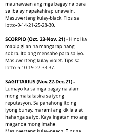
maunawaan ang mga bagay na para 
sa iba ay napakahirap unawain. 
Masuwerteng kulay-black. Tips sa 
lotto-9-14-21-25-28-30.
SCORPIO (Oct. 23-Nov. 21) - 
Hindi ka 
mapipigilan na mangarap nang 
sobra. Ito ang mensahe para sa iyo. 
Masuwerteng kulay-violet. Tips sa 
lotto-6-10-19-27-33-37.
SAGITTARIUS (Nov.22-Dec.21) - 
Lumayo ka sa mga bagay na alam 
mong makakasira sa iyong 
reputasyon. Sa panahong ito ng 
iyong buhay, marami ang kikilala at 
hahanga sa iyo. Kaya ingatan mo ang 
maganda mong imahe. 
Masuwerteng kulay-peach. Tips sa 