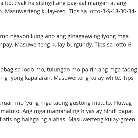
ito, tiyak na sisingit ang pag-aalinlangan at ang 
. Masuwerteng kulay-red. Tips sa lotto-3-9-18-30-34-
n mo ngayon kung ano ang ginagawa ng iyong mga 
mpay. Masuwerteng kulay-burgundy. Tips sa lotto-6-
t labag sa loob mo, tulungan mo pa rin ang mga taong
 ng iyong kapalaran. Masuwerteng kulay-white. Tips 
Turuan mo ‘yung mga taong gustong matuto. Huwag 
 matuto. Ang mga mamahaling hiyas ay hindi dapat 
latis ng halaga ng alahas. Masuwerteng kulay-green.