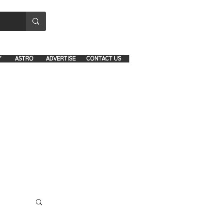
8641-1039 and 8742-5434
Y
ASTRO
ADVERTISE
CONTACT US