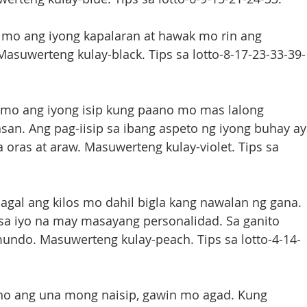
 mo ang iyong kapalaran at hawak mo rin ang 
Masuwerteng kulay-black. Tips sa lotto-8-17-23-33-39-
n mo ang iyong isip kung paano mo mas lalong 
an. Ang pag-iisip sa ibang aspeto ng iyong buhay ay
oras at araw. Masuwerteng kulay-violet. Tips sa 
agal ang kilos mo dahil bigla kang nawalan ng gana. 
sa iyo na may masayang personalidad. Sa ganito 
 mundo. Masuwerteng kulay-peach. Tips sa lotto-4-14-
ano ang una mong naisip, gawin mo agad. Kung 