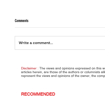
Comments
Write a comment...
Horoscope | Agosto 8, 2026 (Sabado)
Lotto 
Disclaimer :
The views and opinions expressed on this 
articles herein, are those of the authors or columnists al
represent the views and opinions of the owner, the co
RECOMMENDED