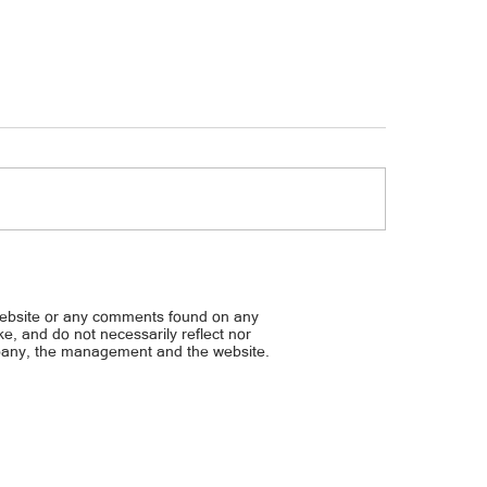
Horoscope | Agosto 7, 2026
draw result as of | August 7, 2026
website or any comments found on any
ike, and do not necessarily reflect nor
mpany, the management and the website.