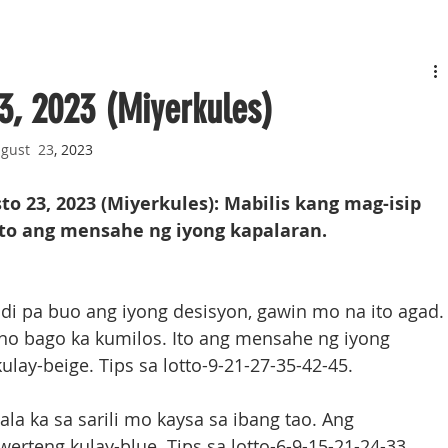
3, 2023 (Miyerkules)
gust  23
, 2023
 23, 2023 (Miyerkules): Mabilis kang mag-isip 
Ito ang mensahe ng iyong kapalaran.
ndi pa buo ang iyong desisyon, gawin mo na ito agad.
no bago ka kumilos. Ito ang mensahe ng iyong 
ay-beige. Tips sa lotto-9-21-27-35-42-45.
ala ka sa sarili mo kaysa sa ibang tao. Ang 
erteng kulay-blue. Tips sa lotto-6-9-15-21-24-33.