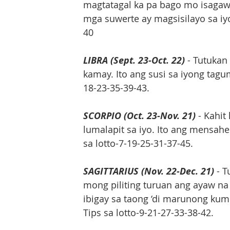
magtatagal ka pa bago mo isagawa 
mga suwerte ay magsisilayo sa iyo
40
LIBRA (Sept. 23-Oct. 22)
 - Tutuka
kamay. Ito ang susi sa iyong tagu
18-23-35-39-43.
SCORPIO (Oct. 23-Nov. 21)
 - Kahi
lumalapit sa iyo. Ito ang mensahe
sa lotto-7-19-25-31-37-45.
SAGITTARIUS (Nov. 22-Dec. 21)
 - 
mong piliting turuan ang ayaw na
ibigay sa taong ‘di marunong kumi
Tips sa lotto-9-21-27-33-38-42.