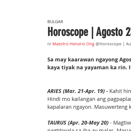
BULGAR
Horoscope | Agosto 2
ni 
Maestro Honorio Ong
@Horoscope 
| Au
Sa may kaarawan ngayong Agosto
kaya tiyak na yayaman ka rin. 
ARIES (Mar. 21-Apr. 19) -
 Kahit hi
Hindi mo kailangan ang pagpapla
kapalaran ngayon. Masuwerteng kul
TAURUS (Apr. 20-May 20)
 - Magtiw
nagtitiwala sa iba ay malas. Masuw