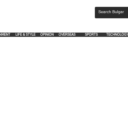
CEMENTS, PLEASE EMAIL 'adsbulgar1991@gmail.com' or call 8712-2883, 
.
.
NMENT
LIFE & STYLE
OPINION
OVERSEAS
SPORTS
TECHNOLOG