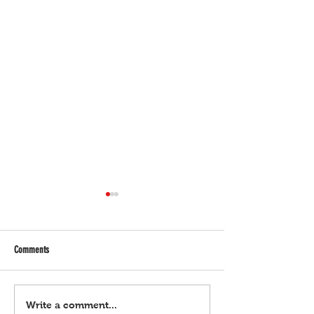
Comments
Horoscope | Agosto 7, 2026
Horoscope | Agosto 6, 
Write a comment...