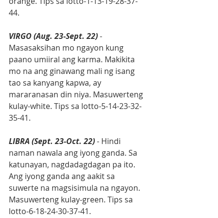
orange. Tips sa lotto-1-13-19-28-37-
44.
VIRGO (Aug. 23-Sept. 22)
 - 
Masasaksihan mo ngayon kung 
paano umiiral ang karma. Makikita 
mo na ang ginawang mali ng isang 
tao sa kanyang kapwa, ay 
mararanasan din niya. Masuwerteng 
kulay-white. Tips sa lotto-5-14-23-32-
35-41.
LIBRA (Sept. 23-Oct. 22)
 - Hindi 
naman nawala ang iyong ganda. Sa 
katunayan, nagdadagdagan pa ito. 
Ang iyong ganda ang aakit sa 
suwerte na magsisimula na ngayon. 
Masuwerteng kulay-green. Tips sa 
lotto-6-18-24-30-37-41.