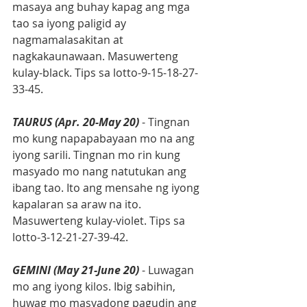
masaya ang buhay kapag ang mga 
tao sa iyong paligid ay 
nagmamalasakitan at 
nagkakaunawaan. Masuwerteng 
kulay-black. Tips sa lotto-9-15-18-27-
33-45.
TAURUS (Apr. 20-May 20)
 - Tingnan 
mo kung napapabayaan mo na ang 
iyong sarili. Tingnan mo rin kung 
masyado mo nang natutukan ang 
ibang tao. Ito ang mensahe ng iyong 
kapalaran sa araw na ito. 
Masuwerteng kulay-violet. Tips sa 
lotto-3-12-21-27-39-42.
GEMINI (May 21-June 20)
 - Luwagan 
mo ang iyong kilos. Ibig sabihin, 
huwag mo masyadong pagudin ang 