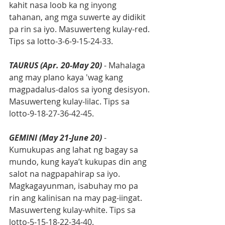
kahit nasa loob ka ng inyong 
tahanan, ang mga suwerte ay didikit 
pa rin sa iyo. Masuwerteng kulay-red. 
Tips sa lotto-3-6-9-15-24-33.
TAURUS (Apr. 20-May 20)
 - Mahalaga 
ang may plano kaya 'wag kang 
magpadalus-dalos sa iyong desisyon. 
Masuwerteng kulay-lilac. Tips sa 
lotto-9-18-27-36-42-45.
GEMINI (May 21-June 20)
 - 
Kumukupas ang lahat ng bagay sa 
mundo, kung kaya’t kukupas din ang 
salot na nagpapahirap sa iyo. 
Magkagayunman, isabuhay mo pa 
rin ang kalinisan na may pag-iingat. 
Masuwerteng kulay-white. Tips sa 
lotto-5-15-18-22-34-40.