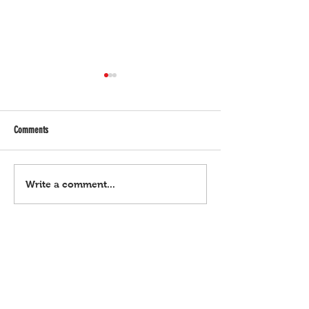
Comments
Horoscope | Agosto 6, 2026
Horoscope | Agosto 5, 
Write a comment...
(Huwebes)