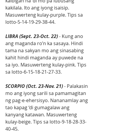
kaibigan na ‘di mo pa lubusang 
kakilala. Ito ang iyong isaisip. 
Masuwerteng kulay-purple. Tips sa 
lotto-5-14-19-29-38-44.
LIBRA (Sept. 23-Oct. 22)
 - Kung ano 
ang maganda ro’n ka sasaya. Hindi 
tama na sakyan mo ang sinasabing 
kahit hindi maganda ay puwede na 
sa iyo. Masuwerteng kulay-pink. Tips 
sa lotto-6-15-18-21-27-33.
SCORPIO (Oct. 23-Nov. 21)
 - Palakasin 
mo ang iyong sarili sa pamamagitan 
ng pag-e-ehersisyo. Nananamlay ang 
tao kapag ‘di gumagalaw ang 
kanyang katawan. Masuwerteng 
kulay-beige. Tips sa lotto-9-18-28-33-
40-45.