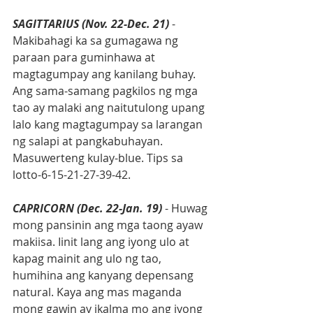
SAGITTARIUS (Nov. 22-Dec. 21)
 - 
Makibahagi ka sa gumagawa ng 
paraan para guminhawa at 
magtagumpay ang kanilang buhay. 
Ang sama-samang pagkilos ng mga 
tao ay malaki ang naitutulong upang 
lalo kang magtagumpay sa larangan 
ng salapi at pangkabuhayan. 
Masuwerteng kulay-blue. Tips sa 
lotto-6-15-21-27-39-42.
CAPRICORN (Dec. 22-Jan. 19)
 - Huwag 
mong pansinin ang mga taong ayaw 
makiisa. Iinit lang ang iyong ulo at 
kapag mainit ang ulo ng tao, 
humihina ang kanyang depensang 
natural. Kaya ang mas maganda 
mong gawin ay ikalma mo ang iyong 