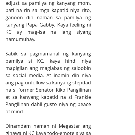
adjust sa pamilya ng kanyang mom, 
pati na rin sa mga kapatid niya rito, 
ganoon din naman sa pamilya ng 
kanyang Papa Gabby. Kaya feeling ni 
KC ay mag-isa na lang siyang 
namumuhay. 
Sabik sa pagmamahal ng kanyang 
pamilya si KC, kaya hindi niya 
mapigilan ang maglabas ng saloobin 
sa social media. At inamin din niya 
ang pag-unfollow sa kanyang stepdad 
na si former Senator Kiko Pangilinan 
at sa kanyang kapatid na si Frankie 
Pangilinan dahil gusto niya ng peace 
of mind.
Dinamdam naman ni Megastar ang 
ginawa ni KC kaya todo-emote siya sa 