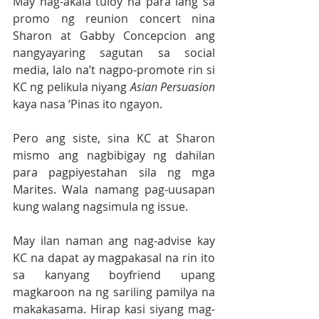
May nag-akala tuloy na para lang sa 
promo ng reunion concert nina 
Sharon at Gabby Concepcion ang 
nangyayaring sagutan sa social 
media, lalo na’t nagpo-promote rin si 
KC ng pelikula niyang 
Asian Persuasion
kaya nasa ‘Pinas ito ngayon. 
Pero ang siste, sina KC at Sharon 
mismo ang nagbibigay ng dahilan 
para pagpiyestahan sila ng mga 
Marites. Wala namang pag-uusapan 
kung walang nagsimula ng issue. 
May ilan naman ang nag-advise kay 
KC na dapat ay magpakasal na rin ito 
sa kanyang boyfriend upang 
magkaroon na ng sariling pamilya na 
makakasama. Hirap kasi siyang mag-