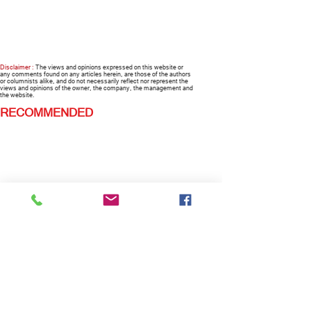
Disclaimer :
The views and opinions expressed on this website or
any comments found on any articles herein, are those of the authors
or columnists alike, and do not necessarily reflect nor represent the
views and opinions of the owner, the company, the management and
the website.
RECOMMENDED