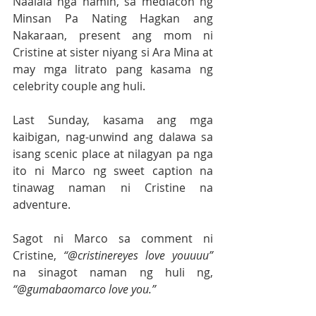
Naalala nga namin, sa mediacon ng 
Minsan Pa Nating Hagkan ang 
Nakaraan, present ang mom ni 
Cristine at sister niyang si Ara Mina at 
may mga litrato pang kasama ng 
celebrity couple ang huli. 
Last Sunday, kasama ang mga 
kaibigan, nag-unwind ang dalawa sa 
isang scenic place at nilagyan pa nga 
ito ni Marco ng sweet caption na 
tinawag naman ni Cristine na 
adventure. 
Sagot ni Marco sa comment ni 
Cristine, 
“@cristinereyes love youuuu” 
na sinagot naman ng huli ng, 
“@gumabaomarco love you.”