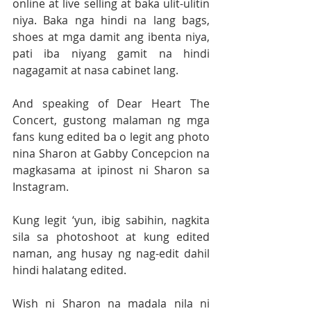
online at live selling at baka ulit-ulitin 
niya. Baka nga hindi na lang bags, 
shoes at mga damit ang ibenta niya, 
pati iba niyang gamit na hindi 
nagagamit at nasa cabinet lang.
And speaking of Dear Heart The 
Concert, gustong malaman ng mga 
fans kung edited ba o legit ang photo 
nina Sharon at Gabby Concepcion na 
magkasama at ipinost ni Sharon sa 
Instagram. 
Kung legit ‘yun, ibig sabihin, nagkita 
sila sa photoshoot at kung edited 
naman, ang husay ng nag-edit dahil 
hindi halatang edited.
Wish ni Sharon na madala nila ni 