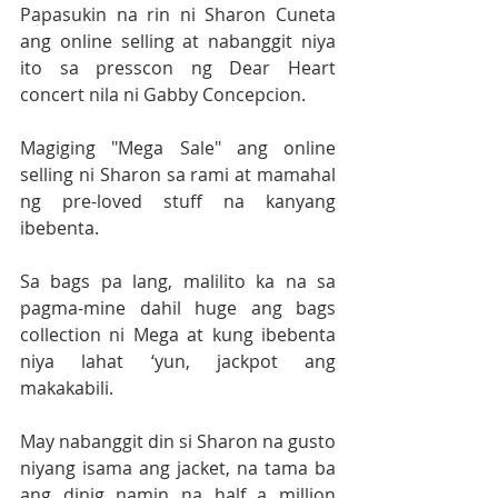
Papasukin na rin ni Sharon Cuneta 
ang online selling at nabanggit niya 
ito sa presscon ng Dear Heart 
concert nila ni Gabby Concepcion. 
Magiging "Mega Sale" ang online 
selling ni Sharon sa rami at mamahal 
ng pre-loved stuff na kanyang 
ibebenta. 
Sa bags pa lang, malilito ka na sa 
pagma-mine dahil huge ang bags 
collection ni Mega at kung ibebenta 
niya lahat ‘yun, jackpot ang 
makakabili.
May nabanggit din si Sharon na gusto 
niyang isama ang jacket, na tama ba 
ang dinig namin na half a million 