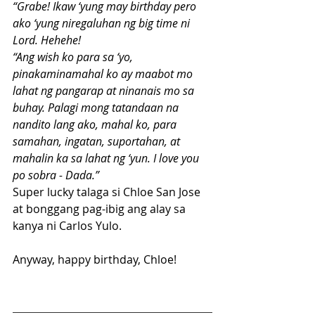
“Grabe! Ikaw ‘yung may birthday pero 
ako ‘yung niregaluhan ng big time ni 
Lord. Hehehe!
“Ang wish ko para sa ‘yo, 
pinakaminamahal ko ay maabot mo 
lahat ng pangarap at ninanais mo sa 
buhay. Palagi mong tatandaan na 
nandito lang ako, mahal ko, para 
samahan, ingatan, suportahan, at 
mahalin ka sa lahat ng ‘yun. I love you 
po sobra - Dada.”
Super lucky talaga si Chloe San Jose 
at bonggang pag-ibig ang alay sa 
kanya ni Carlos Yulo. 
Anyway, happy birthday, Chloe!