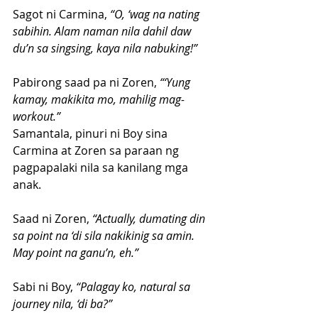
Sagot ni Carmina, 
“O, ‘wag na nating 
sabihin. Alam naman nila dahil daw 
du’n sa singsing, kaya nila nabuking!”
Pabirong saad pa ni Zoren,
 “‘Yung 
kamay, makikita mo, mahilig mag-
workout.”
Samantala, pinuri ni Boy sina 
Carmina at Zoren sa paraan ng 
pagpapalaki nila sa kanilang mga 
anak. 
Saad ni Zoren, 
“Actually, dumating din 
sa point na ‘di sila nakikinig sa amin. 
May point na ganu’n, eh.”
Sabi ni Boy,
 “Palagay ko, natural sa 
journey nila, ‘di ba?”