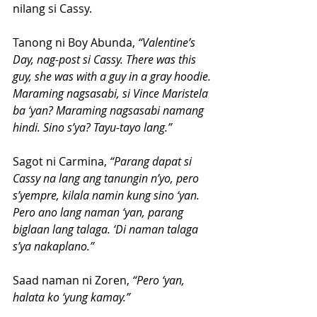
nilang si Cassy. 
Tanong ni Boy Abunda,
 “Valentine’s 
Day, nag-post si Cassy. There was this 
guy, she was with a guy in a gray hoodie. 
Maraming nagsasabi, si Vince Maristela 
ba ‘yan? Maraming nagsasabi namang 
hindi. Sino s’ya? Tayu-tayo lang.”
Sagot ni Carmina,
 “Parang dapat si 
Cassy na lang ang tanungin n’yo, pero 
s’yempre, kilala namin kung sino ‘yan. 
Pero ano lang naman ‘yan, parang 
biglaan lang talaga. ‘Di naman talaga 
s’ya nakaplano.”
Saad naman ni Zoren,
 “Pero ‘yan, 
halata ko ‘yung kamay.”