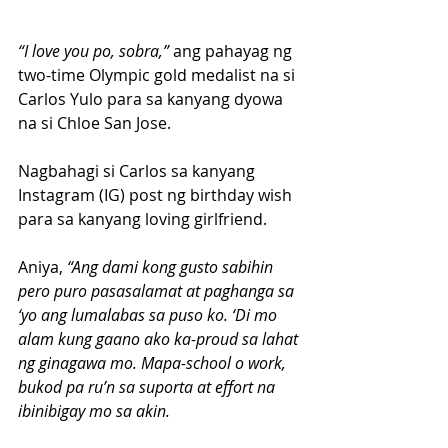
“I love you po, sobra,”
 ang pahayag ng 
two-time Olympic gold medalist na si 
Carlos Yulo para sa kanyang dyowa 
na si Chloe San Jose.
Nagbahagi si Carlos sa kanyang 
Instagram (IG) post ng birthday wish 
para sa kanyang loving girlfriend. 
Aniya,
 “Ang dami kong gusto sabihin 
pero puro pasasalamat at paghanga sa 
‘yo ang lumalabas sa puso ko. ‘Di mo 
alam kung gaano ako ka-proud sa lahat 
ng ginagawa mo. Mapa-school o work, 
bukod pa ru’n sa suporta at effort na 
ibinibigay mo sa akin.