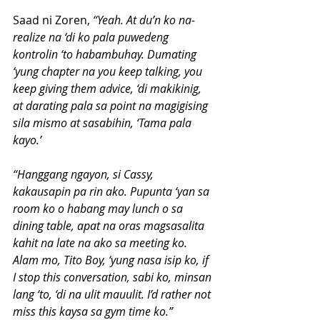
Saad ni Zoren, 
“Yeah. At du’n ko na-
realize na ‘di ko pala puwedeng 
kontrolin ‘to habambuhay. Dumating 
‘yung chapter na you keep talking, you 
keep giving them advice, ‘di makikinig, 
at darating pala sa point na magigising 
sila mismo at sasabihin, ‘Tama pala 
kayo.’
“Hanggang ngayon, si Cassy, 
kakausapin pa rin ako. Pupunta ‘yan sa 
room ko o habang may lunch o sa 
dining table, apat na oras magsasalita 
kahit na late na ako sa meeting ko. 
Alam mo, Tito Boy, ‘yung nasa isip ko, if 
I stop this conversation, sabi ko, minsan 
lang ‘to, ‘di na ulit mauulit. I’d rather not 
miss this kaysa sa gym time ko.”