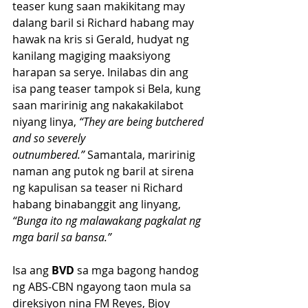
teaser kung saan makikitang may 
dalang baril si Richard habang may 
hawak na kris si Gerald, hudyat ng 
kanilang magiging maaksiyong 
harapan sa serye. Inilabas din ang 
isa pang teaser tampok si Bela, kung 
saan maririnig ang nakakakilabot 
niyang linya, 
“They are being butchered 
and so severely 
outnumbered.”
 Samantala, maririnig 
naman ang putok ng baril at sirena 
ng kapulisan sa teaser ni Richard 
habang binabanggit ang linyang, 
“Bunga ito ng malawakang pagkalat ng 
mga baril sa bansa.”
Isa ang 
BVD
 sa mga bagong handog 
ng ABS-CBN ngayong taon mula sa 
direksiyon nina FM Reyes, Bjoy 