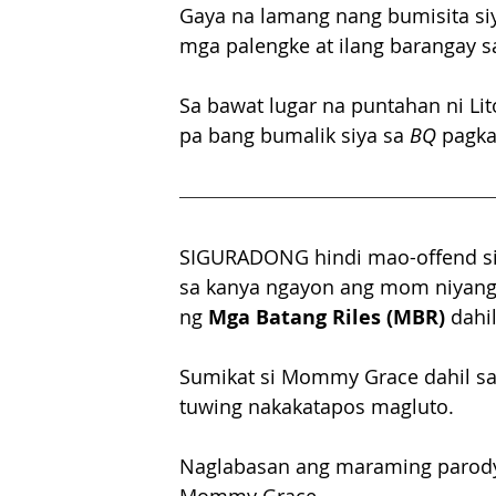
Gaya na lamang nang bumisita siya
mga palengke at ilang barangay sa
Sa bawat lugar na puntahan ni Lit
pa bang bumalik siya sa 
BQ
 pagka
SIGURADONG hindi mao-offend si M
sa kanya ngayon ang mom niyang 
ng 
Mga Batang Riles (MBR)
 dahi
Sumikat si Mommy Grace dahil sa p
tuwing nakakatapos magluto. 
Naglabasan ang maraming parody 