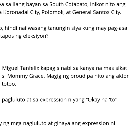
 sa ilang bayan sa South Cotabato, inikot nito ang 
 Koronadal City, Polomok, at General Santos City. 
o, hindi naiiwasang tanungin siya kung may pag-asa 
tapos ng eleksiyon?
iguel Tanfelix kapag sinabi sa kanya na mas sikat 
si Mommy Grace. Magiging proud pa nito ang aktor 
l totoo.
agluluto at sa expression niyang “Okay na ‘to” 
ng mga nagluluto at ginaya ang expression ni 