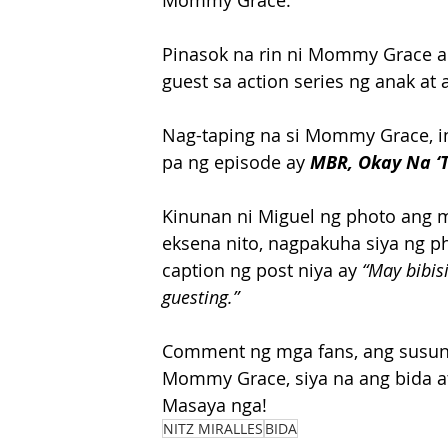
Mommy Grace.
Pinasok na rin ni Mommy Grace an
guest sa action series ng anak at 
Nag-taping na si Mommy Grace, in 
pa ng episode ay 
MBR, Okay Na ‘
Kinunan ni Miguel ng photo ang 
eksena nito, nagpakuha siya ng ph
caption ng post niya ay 
“May bibisi
guesting.”
Comment ng mga fans, ang susuno
Mommy Grace, siya na ang bida at 
Masaya nga!
NITZ MIRALLES
BIDA