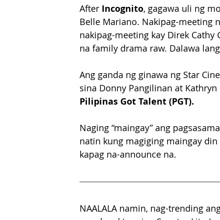
After 
Incognito
, gagawa uli ng mo
Belle Mariano. Nakipag-meeting na
nakipag-meeting kay Direk Cathy 
na family drama raw. Dalawa lang 
Ang ganda ng ginawa ng Star Cinem
sina Donny Pangilinan at Kathr
Pilipinas Got Talent (PGT).
Naging “maingay” ang pagsasama 
natin kung magiging maingay din 
kapag na-announce na.
NAALALA namin, nag-trending ang