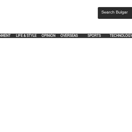
CEMENTS, PLEASE EMAIL 'adsbulgar1991@gmail.com' or call 8712-2883, 
.
.
NMENT
LIFE & STYLE
OPINION
OVERSEAS
SPORTS
TECHNOLOG