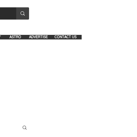
8641-1039 and 8742-5434
Y
ASTRO
ADVERTISE
CONTACT US