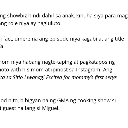
g showbiz hindi dahil sa anak, kinuha siya para mag
ang role niya ay nagluluto. 
fact, umere na ang episode niya kagabi at ang title 
To
.
mom niya habang nagte-taping at pagkatapos ng 
oto with his mom at ipinost sa Instagram. Ang 
ta sa Sitio Liwanag! Excited for mommy’s first serye 
d nito, bibigyan na ng GMA ng cooking show si 
guest na lang si Miguel. 