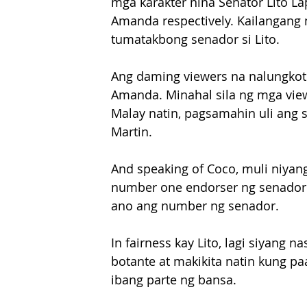
mga karakter nina Senator Lito La
Amanda respectively. Kailangang
tumatakbong senador si Lito.
Ang daming viewers na nalungkot
Amanda. Minahal sila ng mga viewe
Malay natin, pagsamahin uli ang s
Martin.
And speaking of Coco, muli niyang
number one endorser ng senador at
ano ang number ng senador.
In fairness kay Lito, lagi siyang
botante at makikita natin kung pa
ibang parte ng bansa.