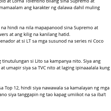
pid at Lorna Tolentino bilang sina Supremo at 
 mamaalam ang karakter ng dalawa dahil muling 
 na hindi na nila mapapanood sina Supremo at 
rs at ang kilig na kanilang hatid. 
enador at si LT sa mga susunod na series ni Coco 
 tinutulungan si Lito sa kampanya nito. Siya ang 
 umapir siya sa TVC nito at laging ipinaaalala kung 
 nasa Top 12, hindi siya nawawala sa kamalayan ng mga 
ano siya tanggapin ng tao kapag umiikot na sa iba’t 