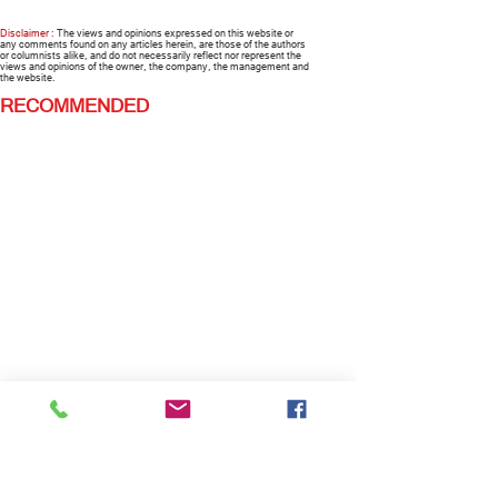
Disclaimer :
The views and opinions expressed on this website or
any comments found on any articles herein, are those of the authors
or columnists alike, and do not necessarily reflect nor represent the
views and opinions of the owner, the company, the management and
the website.
RECOMMENDED