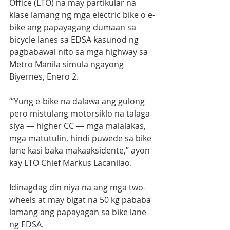
Office (LTO) na may partikular na 
klase lamang ng mga electric bike o e-
bike ang papayagang dumaan sa 
bicycle lanes sa EDSA kasunod ng 
pagbabawal nito sa mga highway sa 
Metro Manila simula ngayong 
Biyernes, Enero 2. 
“‘Yung e-bike na dalawa ang gulong 
pero mistulang motorsiklo na talaga 
siya — higher CC — mga malalakas, 
mga matutulin, hindi puwede sa bike 
lane kasi baka makaaksidente,” ayon 
kay LTO Chief Markus Lacanilao. 
Idinagdag din niya na ang mga two-
wheels at may bigat na 50 kg pababa 
lamang ang papayagan sa bike lane 
ng EDSA.