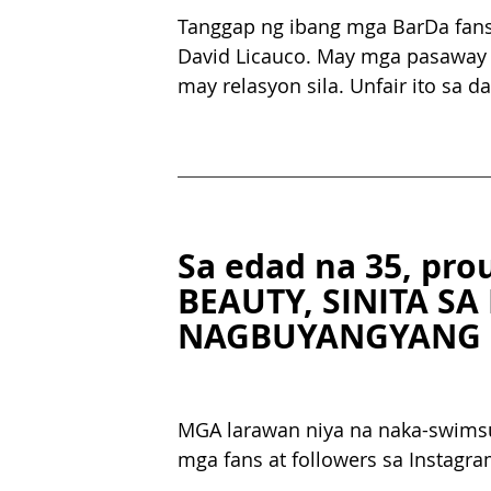
Tanggap ng ibang mga BarDa fans n
David Licauco. May mga pasaway la
may relasyon sila. Unfair ito sa 
Sa edad na 35, pro
BEAUTY, SINITA SA
NAGBUYANGYANG
MGA larawan niya na naka-swimsui
mga fans at followers sa Instagram