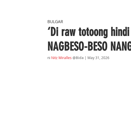
BULGAR
‘Di raw totoong hin
NAGBESO-BESO NAN
ni 
Nitz Miralles
@Bida 
| May 31
, 2026