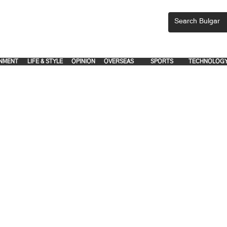
CEMENTS, PLEASE EMAIL 'adsbulgar1991@gmail.com' or call 8712-2883, 
.
.
NMENT
LIFE & STYLE
OPINION
OVERSEAS
SPORTS
TECHNOLOG