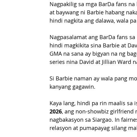
Nagpakilig sa mga BarDa fans na 
at baywang ni Barbie habang nakan
hindi nagkita ang dalawa, wala pa
Nagpasalamat ang BarDa fans sa 
hindi magkikita sina Barbie at Da
GMA na sana ay bigyan na ng bago
series nina David at Jillian Ward n
Si Barbie naman ay wala pang mov
kanyang gagawin.
Kaya lang, hindi pa rin maalis sa 
2026
, ang non-showbiz girlfriend
nagbakasyon sa Siargao. In fairnes
relasyon at pumapayag silang m