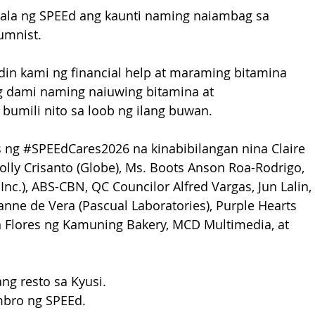
lala ng SPEEd ang kaunti naming naiambag sa 
umnist. 
n din kami ng financial help at maraming bitamina 
g dami naming naiuwing bitamina at 
mili nito sa loob ng ilang buwan.
 ng 
#SPEEdCares2026
 na kinabibilangan nina Claire 
Yolly Crisanto (Globe), Ms. Boots Anson Roa-Rodrigo, 
nc.), ABS-CBN, QC Councilor Alfred Vargas, Jun Lalin, 
nne de Vera (Pascual Laboratories), Purple Hearts 
 Flores ng Kamuning Bakery, MCD Multimedia, at 
g resto sa Kyusi. 
embro ng SPEEd. 