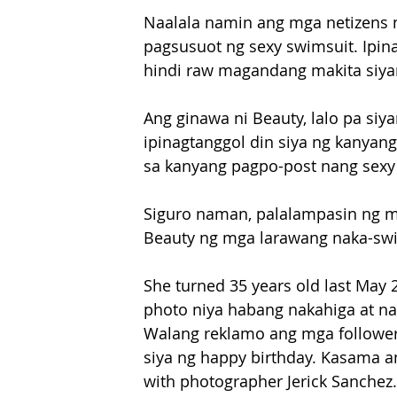
Naalala namin ang mga netizens 
pagsusuot ng sexy swimsuit. Ipina
hindi raw magandang makita siya
Ang ginawa ni Beauty, lalo pa si
ipinagtanggol din siya ng kanyan
sa kanyang pagpo-post nang sexy
Siguro naman, palalampasin ng m
Beauty ng mga larawang naka-swim
She turned 35 years old last May 
photo niya habang nakahiga at na
Walang reklamo ang mga followers 
siya ng happy birthday. Kasama a
with photographer Jerick Sanchez.