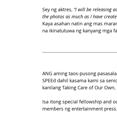
Sey ng aktres,
 “I will be releasing
the photos as much as I have create
Kaya asahan natin ang mas maram
na ikinatutuwa ng kanyang mga fan
ANG aming taos-pusong pasasalama
SPEEd dahil kasama kami sa senio
kanilang Taking Care of Our Own, 
Isa itong special fellowship and o
members ng entertainment press