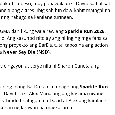
bukod sa beso, may pahawak pa si David sa balikat 
giti ang aktres. Ibig sabihin daw, kahit matagal na 
 ring nabago sa kanilang turingan.
GMA dahil kung wala raw ang 
Sparkle Run 2026
, 
vid. Ang kasunod nito ay ang hiling ng mga fans sa 
ng proyekto ang BarDa, tutal tapos na ang action 
a 
Never Say Die (NSD)
. 
ie ngayon at serye nila ni Sharon Cuneta ang 
isip ng ibang BarDa fans na bago ang 
Sparkle Run 
 ni David na si Alex Manalang ang kasama niyang 
s, hindi itinatago nina David at Alex ang kanilang 
akunan ng larawan na magkasama.