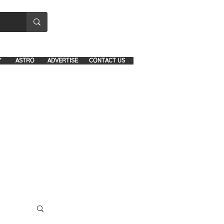
8641-1039 and 8742-5434
Y
ASTRO
ADVERTISE
CONTACT US