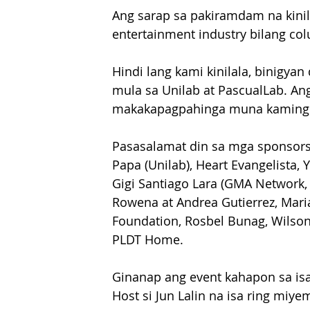
Ang sarap sa pakiramdam na kini
entertainment industry bilang col
Hindi lang kami kinilala, binigya
mula sa Unilab at PascualLab. An
makakapagpahinga muna kaming bu
Pasasalamat din sa mga sponsors
Papa (Unilab), Heart Evangelista, 
Gigi Santiago Lara (GMA Network, I
Rowena at Andrea Gutierrez, Maria
Foundation, Rosbel Bunag, Wilson
PLDT Home.
Ginanap ang event kahapon sa isan
Host si Jun Lalin na isa ring miy