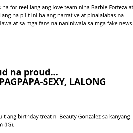
a for reel lang ang love team nina Barbie Forteza at
ng na pilit iniiba ang narrative at pinalalabas na 
dalawa at sa mga fans na naniniwala sa mga fake news
ud na proud… 
 PAGPAPA-SEXY, LALONG 
t ang birthday treat ni Beauty Gonzalez sa kanyang 
 (IG). 