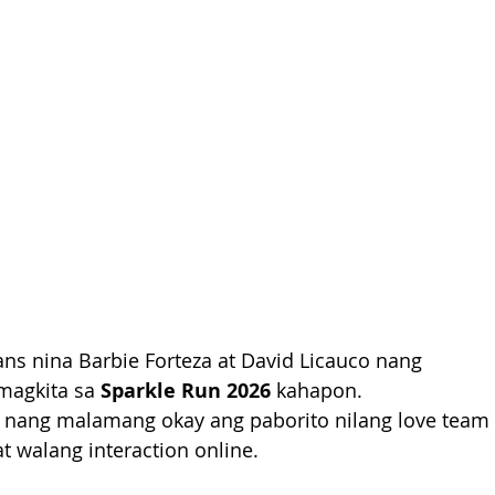
ns nina Barbie Forteza at David Licauco nang 
agkita sa 
Sparkle Run 2026
 kahapon. 
nang malamang okay ang paborito nilang love team 
t walang interaction online.