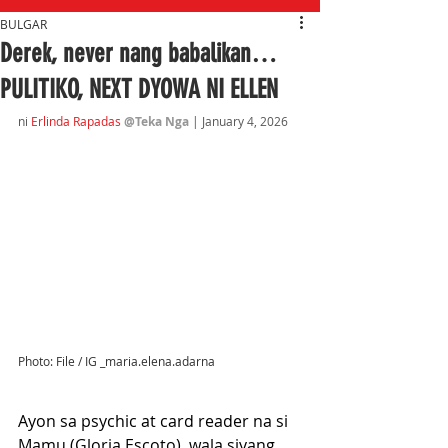
BULGAR
Derek, never nang babalikan…
PULITIKO, NEXT DYOWA NI ELLEN
ni 
Erlinda Rapadas
@Teka Nga 
| January 4, 2026
Photo: File / IG _maria.elena.adarna
Ayon sa psychic at card reader na si 
Mamu (Gloria Escoto), wala siyang 