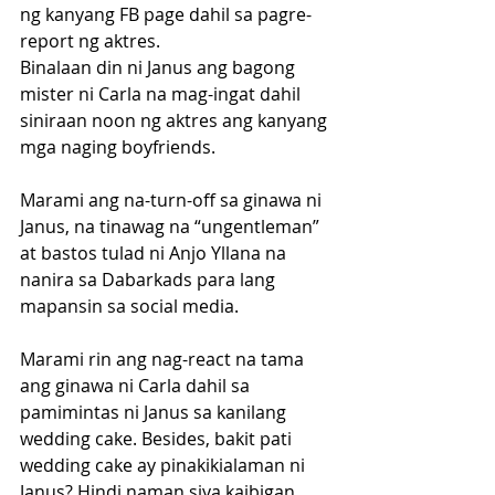
ng kanyang FB page dahil sa pagre-
report ng aktres.
Binalaan din ni Janus ang bagong 
mister ni Carla na mag-ingat dahil 
siniraan noon ng aktres ang kanyang 
mga naging boyfriends. 
Marami ang na-turn-off sa ginawa ni 
Janus, na tinawag na “ungentleman”  
at bastos tulad ni Anjo Yllana na 
nanira sa Dabarkads para lang 
mapansin sa social media.
Marami rin ang nag-react na tama 
ang ginawa ni Carla dahil sa 
pamimintas ni Janus sa kanilang 
wedding cake. Besides, bakit pati 
wedding cake ay pinakikialaman ni 
Janus? Hindi naman siya kaibigan 