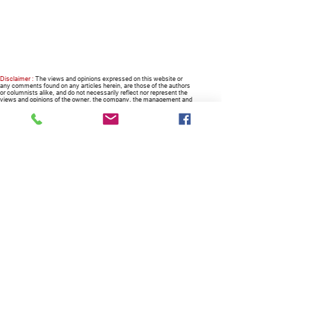
Disclaimer :
The views and opinions expressed on this website or
any comments found on any articles herein, are those of the authors
or columnists alike, and do not necessarily reflect nor represent the
views and opinions of the owner, the company, the management and
the website.
RECOMMENDED