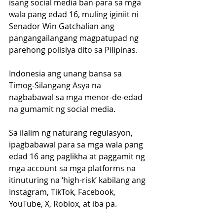
isang social media ban para sa mga 
wala pang edad 16, muling iginiit ni 
Senador Win Gatchalian ang 
pangangailangang magpatupad ng 
parehong polisiya dito sa Pilipinas.
Indonesia ang unang bansa sa 
Timog-Silangang Asya na 
nagbabawal sa mga menor-de-edad 
na gumamit ng social media. 
Sa ilalim ng naturang regulasyon, 
ipagbabawal para sa mga wala pang 
edad 16 ang paglikha at paggamit ng 
mga account sa mga platforms na 
itinuturing na ‘high-risk’ kabilang ang 
Instagram, TikTok, Facebook, 
YouTube, X, Roblox, at iba pa.