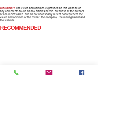
Disclaimer :
The views and opinions expressed on this website or
any comments found on any articles herein, are those of the authors
or columnists alike, and do not necessarily reflect nor represent the
views and opinions of the owner, the company, the management and
the website.
RECOMMENDED