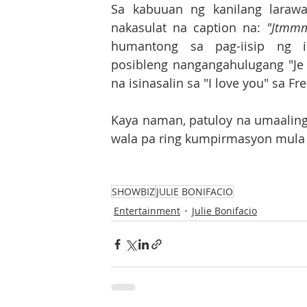
Sa kabuuan ng kanilang larawa
nakasulat na caption na: 
"Jtmm
humantong sa pag-iisip ng i
posibleng nangangahulugang "Je t
na isinasalin sa "I love you" sa Fr
Kaya naman, patuloy na umaalinga
wala pa ring kumpirmasyon mula s
SHOWBIZ
JULIE BONIFACIO
Entertainment
Julie Bonifacio