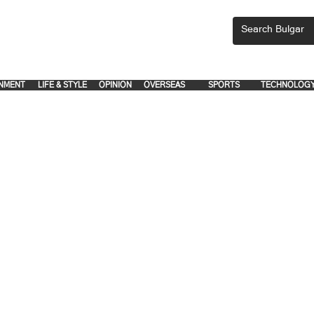
CEMENTS, PLEASE EMAIL 'adsbulgar1991@gmail.com' or call 8712-2883, 
.
.
NMENT
LIFE & STYLE
OPINION
OVERSEAS
SPORTS
TECHNOLOG