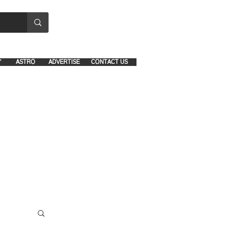
8641-1039 and 8742-5434
Y
ASTRO
ADVERTISE
CONTACT US