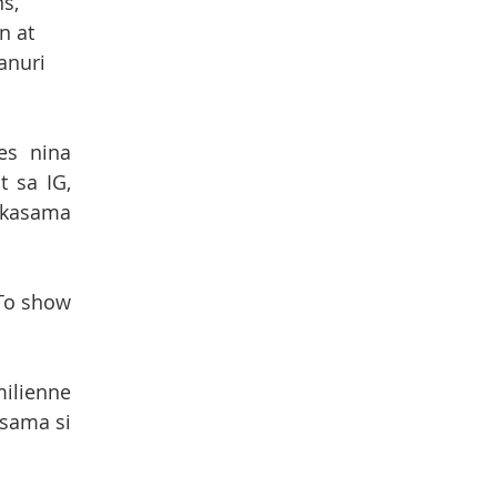
s, 
 at 
nuri 
s nina 
 sa IG, 
kasama 
‘To show 
ilienne 
sama si 