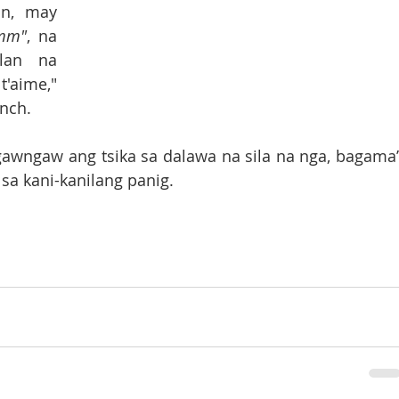
n, may 
mm"
, na 
lan na 
'aime," 
ench.
wngaw ang tsika sa dalawa na sila na nga, bagama’t
a kani-kanilang panig. 