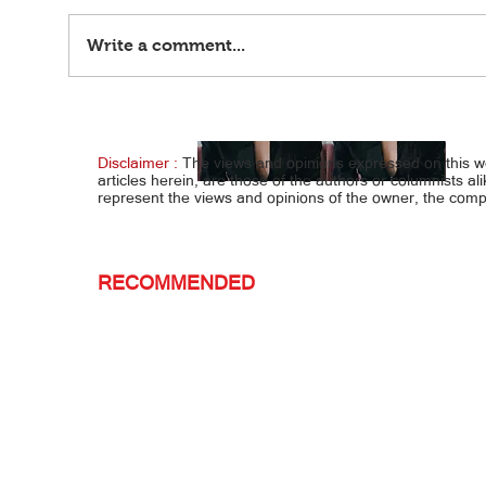
Write a comment...
Gusto ring mag-action… ANDREA,
After 
GUSTONG MAGING ANNE CURTIS
joke…
Disclaimer :
The views and opinions expressed on this 
articles herein, are those of the authors or columnists al
represent the views and opinions of the owner, the co
RECOMMENDED