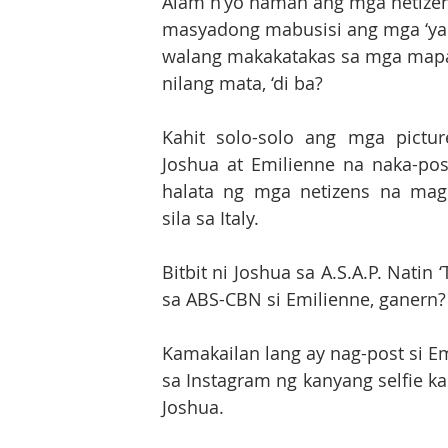
Alam n’yo naman ang mga netizen
masyadong mabusisi ang mga ‘yan
walang makakatakas sa mga mapa
nilang mata, ‘di ba?
Kahit solo-solo ang mga picture
Joshua at Emilienne na naka-post
halata ng mga netizens na mag
sila sa Italy.
Bitbit ni Joshua sa A.S.A.P. Natin 
sa ABS-CBN si Emilienne, ganern?
Kamakailan lang ay nag-post si Em
sa Instagram ng kanyang selfie ka
Joshua. 