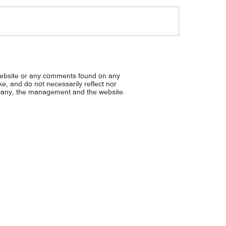
daw suspendihin dahil sa bad
Diring-diri sa ginawa ng
 VICE, BALIK-IT’S SHOWTIME NA
ANAK NI MELAI, NAWALAN 
DAHIL SA VIDEO NILA NI D
website or any comments found on any
ike, and do not necessarily reflect nor
mpany, the management and the website.