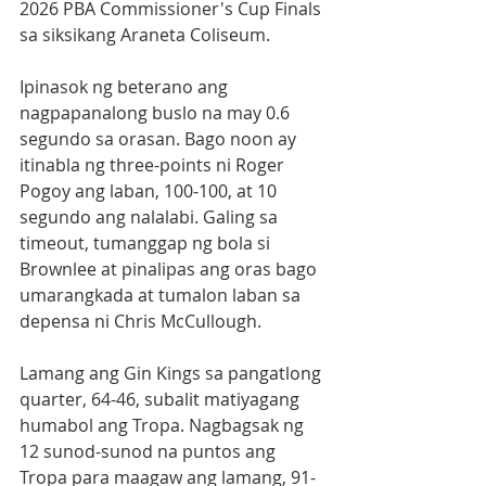
2026 PBA Commissioner's Cup Finals 
sa siksikang Araneta Coliseum.  
Ipinasok ng beterano ang 
nagpapanalong buslo na may 0.6 
segundo sa orasan. Bago noon ay 
itinabla ng three-points ni Roger 
Pogoy ang laban, 100-100, at 10 
segundo ang nalalabi. Galing sa 
timeout, tumanggap ng bola si 
Brownlee at pinalipas ang oras bago 
umarangkada at tumalon laban sa 
depensa ni Chris McCullough. 
Lamang ang Gin Kings sa pangatlong 
quarter, 64-46, subalit matiyagang 
humabol ang Tropa. Nagbagsak ng 
12 sunod-sunod na puntos ang 
Tropa para maagaw ang lamang, 91-