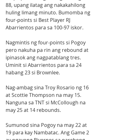
88, upang ilatag ang nakakahilong 
huling limang minuto. Bumomba ng 
four-points si Best Player RJ 
Abarrientos para sa 100-97 iskor.  
Nagmintis ng four-points si Pogoy 
pero nakuha pa rin ang rebound at 
ipinasok ang nagpatablang tres. 
Uminit si Abarrientos para sa 24 
habang 23 si Brownlee. 
Nag-ambag sina Troy Rosario ng 16 
at Scottie Thompson na may 15. 
Nanguna sa TNT si McCollough na 
may 25 at 14 rebounds.  
Sumunod sina Pogoy na may 22 at 
19 para kay Nambatac. Ang Game 2 
ay ngayong Biyernes sa parehong 