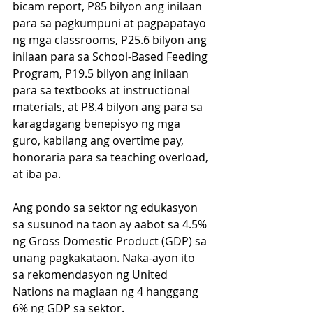
bicam report, P85 bilyon ang inilaan 
para sa pagkumpuni at pagpapatayo 
ng mga classrooms, P25.6 bilyon ang 
inilaan para sa School-Based Feeding 
Program, P19.5 bilyon ang inilaan 
para sa textbooks at instructional 
materials, at P8.4 bilyon ang para sa 
karagdagang benepisyo ng mga 
guro, kabilang ang overtime pay, 
honoraria para sa teaching overload, 
at iba pa. 
Ang pondo sa sektor ng edukasyon 
sa susunod na taon ay aabot sa 4.5% 
ng Gross Domestic Product (GDP) sa 
unang pagkakataon. Naka-ayon ito 
sa rekomendasyon ng United 
Nations na maglaan ng 4 hanggang 
6% ng GDP sa sektor.