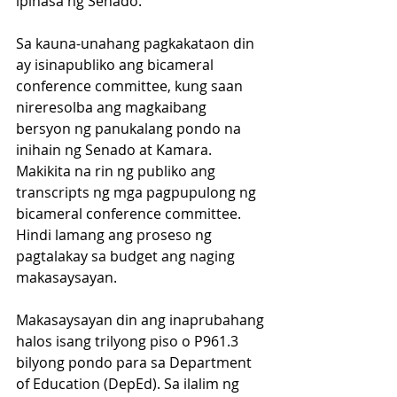
ipinasa ng Senado. 
Sa kauna-unahang pagkakataon din 
ay isinapubliko ang bicameral 
conference committee, kung saan 
nireresolba ang magkaibang 
bersyon ng panukalang pondo na 
inihain ng Senado at Kamara. 
Makikita na rin ng publiko ang 
transcripts ng mga pagpupulong ng 
bicameral conference committee. 
Hindi lamang ang proseso ng 
pagtalakay sa budget ang naging 
makasaysayan. 
Makasaysayan din ang inaprubahang 
halos isang trilyong piso o P961.3 
bilyong pondo para sa Department 
of Education (DepEd). Sa ilalim ng 