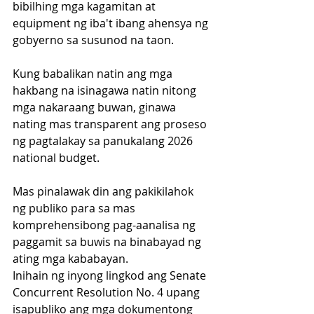
bibilhing mga kagamitan at 
equipment ng iba't ibang ahensya ng 
gobyerno sa susunod na taon.
Kung babalikan natin ang mga 
hakbang na isinagawa natin nitong 
mga nakaraang buwan, ginawa 
nating mas transparent ang proseso 
ng pagtalakay sa panukalang 2026 
national budget. 
Mas pinalawak din ang pakikilahok 
ng publiko para sa mas 
komprehensibong pag-aanalisa ng 
paggamit sa buwis na binabayad ng 
ating mga kababayan. 
Inihain ng inyong lingkod ang Senate 
Concurrent Resolution No. 4 upang 
isapubliko ang mga dokumentong 