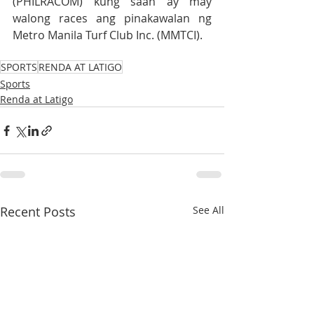
(PHILRACOM) kung saan ay may 
walong races ang pinakawalan ng 
Metro Manila Turf Club Inc. (MMTCI). 
SPORTS
RENDA AT LATIGO
Sports
Renda at Latigo
Recent Posts
See All