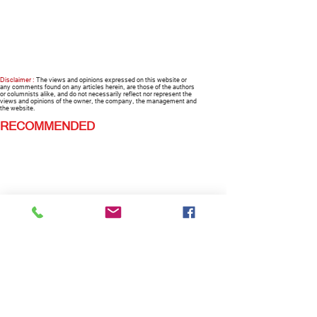
Disclaimer :
The views and opinions expressed on this website or
any comments found on any articles herein, are those of the authors
or columnists alike, and do not necessarily reflect nor represent the
views and opinions of the owner, the company, the management and
the website.
RECOMMENDED