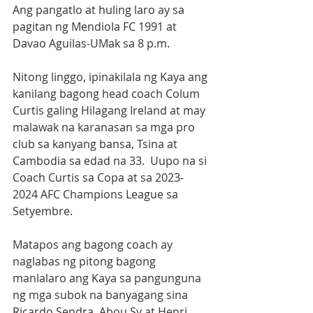
Ang pangatlo at huling laro ay sa 
pagitan ng Mendiola FC 1991 at 
Davao Aguilas-UMak sa 8 p.m.  
Nitong linggo, ipinakilala ng Kaya ang 
kanilang bagong head coach Colum 
Curtis galing Hilagang Ireland at may 
malawak na karanasan sa mga pro 
club sa kanyang bansa, Tsina at 
Cambodia sa edad na 33.  Uupo na si 
Coach Curtis sa Copa at sa 2023-
2024 AFC Champions League sa 
Setyembre.
Matapos ang bagong coach ay 
naglabas ng pitong bagong 
manlalaro ang Kaya sa pangunguna 
ng mga subok na banyagang sina 
Ricardo Sendra, Abou Sy at Henri 