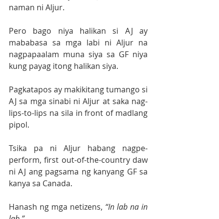
naman ni Aljur. 
Pero bago niya halikan si AJ ay 
mababasa sa mga labi ni Aljur na 
nagpapaalam muna siya sa GF niya 
kung payag itong halikan siya.
Pagkatapos ay makikitang tumango si 
AJ sa mga sinabi ni Aljur at saka nag-
lips-to-lips na sila in front of madlang 
pipol.
Tsika pa ni Aljur habang nagpe-
perform, first out-of-the-country daw 
ni AJ ang pagsama ng kanyang GF sa 
kanya sa Canada.
Hanash ng mga netizens, 
“In lab na in 
lab.”