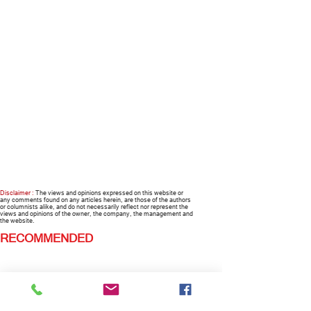
Disclaimer :
The views and opinions expressed on this website or
any comments found on any articles herein, are those of the authors
or columnists alike, and do not necessarily reflect nor represent the
views and opinions of the owner, the company, the management and
the website.
RECOMMENDED