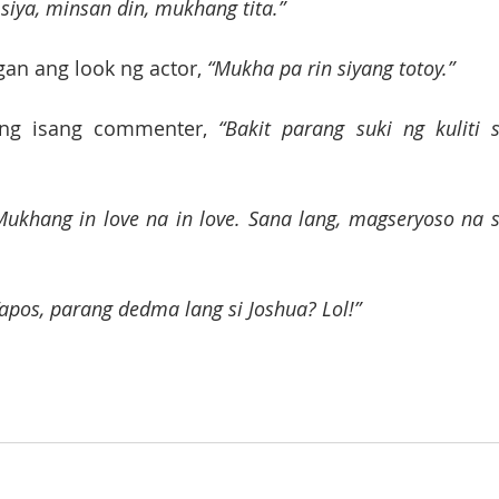
siya, minsan din, mukhang tita.”
an ang look ng actor, 
“Mukha pa rin siyang totoy.”
ng isang commenter, 
“Bakit parang suki ng kuliti si
 Mukhang in love na in love. Sana lang, magseryoso na si
Tapos, parang dedma lang si Joshua? Lol!”