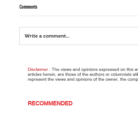
Comments
Write a comment...
Gusto ring mag-action… ANDREA,
After 
GUSTONG MAGING ANNE CURTIS
joke…
Disclaimer :
The views and opinions expressed on this 
articles herein, are those of the authors or columnists al
represent the views and opinions of the owner, the co
RECOMMENDED