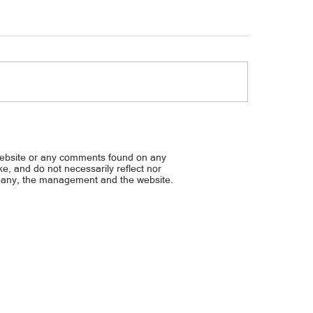
daw suspendihin dahil sa bad
Diring-diri sa ginawa ng
 VICE, BALIK-IT’S SHOWTIME NA
ANAK NI MELAI, NAWALAN 
DAHIL SA VIDEO NILA NI D
website or any comments found on any
ike, and do not necessarily reflect nor
mpany, the management and the website.