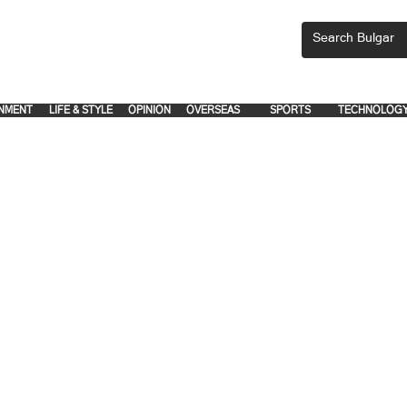
CEMENTS, PLEASE EMAIL 'adsbulgar1991@gmail.com' or call 8712-2883, 
.
.
NMENT
LIFE & STYLE
OPINION
OVERSEAS
SPORTS
TECHNOLOG