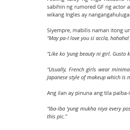
sabihin ng rumored GF ng actor ay 
wikang Ingles ay nangangahulugang
Siyempre, mabilis naman itong um
“May pa-I love you si accla, hahaha! 
“Like ko ‘yung beauty ni girl. Gusto
“Usually, French girls wear minima
Japanese style of makeup which is n
Ang ilan ay pinuna ang tila paiba
“Iba-iba ‘yung mukha niya every pos
this pic.”