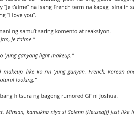
“Je t’aime” na isang French term na kapag isinalin sa
 “I love you”. 
ani ng samu’t saring komento at reaksiyon.
Jtm, Je t’aime.”
 ko ‘yung ganyang light makeup.”
l makeup, like ko rin ‘yung ganyan. French, Korean and
atural looking.”
-ibang hitsura ng bagong rumored GF ni Joshua.
t. Minsan, kamukha niya si Solenn (Heussaff) just like in