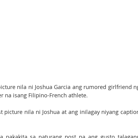
cture nila ni Joshua Garcia ang rumored girlfriend ng
r na isang Filipino-French athlete. 
t picture nila ni Joshua at ang inilagay niyang caption
a nakakita sa naturang post na ang gusto talagang