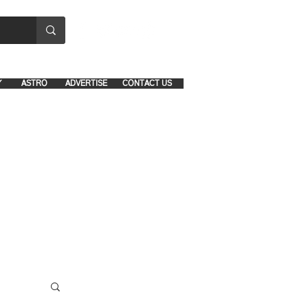
8641-1039 and 8742-5434
Y
ASTRO
ADVERTISE
CONTACT US