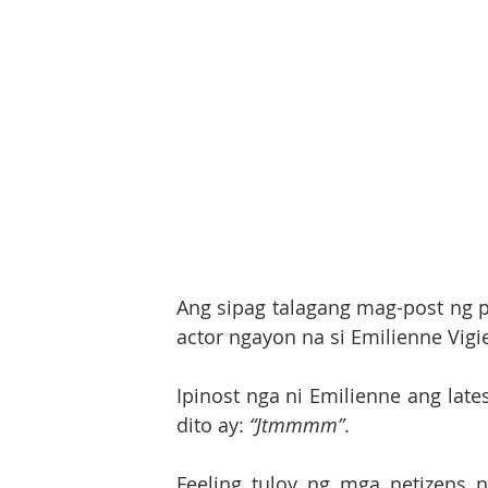
Ang sipag talagang mag-post ng pi
actor ngayon na si Emilienne Vigie
Ipinost nga ni Emilienne ang lates
dito ay: 
“Jtmmmm”
.
Feeling tuloy ng mga netizens n