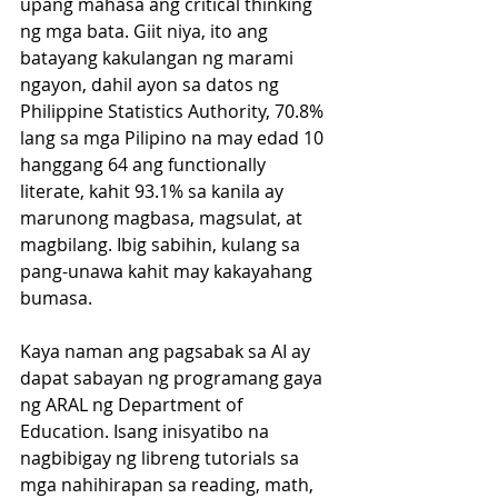
upang mahasa ang critical thinking 
ng mga bata. Giit niya, ito ang 
batayang kakulangan ng marami 
ngayon, dahil ayon sa datos ng 
Philippine Statistics Authority, 70.8% 
lang sa mga Pilipino na may edad 10 
hanggang 64 ang functionally 
literate, kahit 93.1% sa kanila ay 
marunong magbasa, magsulat, at 
magbilang. Ibig sabihin, kulang sa 
pang-unawa kahit may kakayahang 
bumasa. 
Kaya naman ang pagsabak sa AI ay 
dapat sabayan ng programang gaya 
ng ARAL ng Department of 
Education. Isang inisyatibo na 
nagbibigay ng libreng tutorials sa 
mga nahihirapan sa reading, math, 