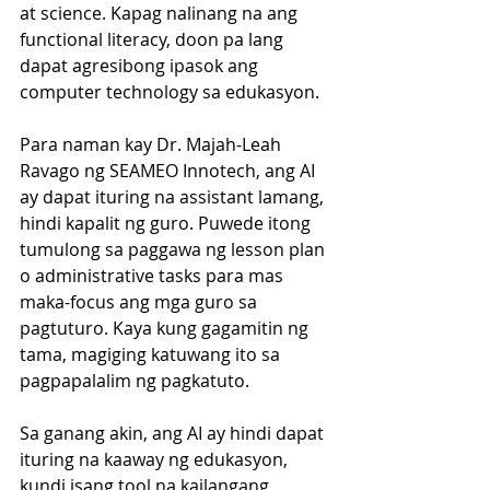
at science. Kapag nalinang na ang 
functional literacy, doon pa lang 
dapat agresibong ipasok ang 
computer technology sa edukasyon. 
Para naman kay Dr. Majah-Leah 
Ravago ng SEAMEO Innotech, ang AI 
ay dapat ituring na assistant lamang, 
hindi kapalit ng guro. Puwede itong 
tumulong sa paggawa ng lesson plan 
o administrative tasks para mas 
maka-focus ang mga guro sa 
pagtuturo. Kaya kung gagamitin ng 
tama, magiging katuwang ito sa 
pagpapalalim ng pagkatuto. 
Sa ganang akin, ang AI ay hindi dapat 
ituring na kaaway ng edukasyon, 
kundi isang tool na kailangang 