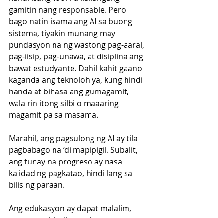
gamitin nang responsable. Pero 
bago natin isama ang AI sa buong 
sistema, tiyakin munang may 
pundasyon na ng wastong pag-aaral, 
pag-iisip, pag-unawa, at disiplina ang 
bawat estudyante. Dahil kahit gaano 
kaganda ang teknolohiya, kung hindi 
handa at bihasa ang gumagamit, 
wala rin itong silbi o maaaring 
magamit pa sa masama.
Marahil, ang pagsulong ng AI ay tila 
pagbabago na ‘di mapipigil. Subalit, 
ang tunay na progreso ay nasa 
kalidad ng pagkatao, hindi lang sa 
bilis ng paraan. 
Ang edukasyon ay dapat malalim, 