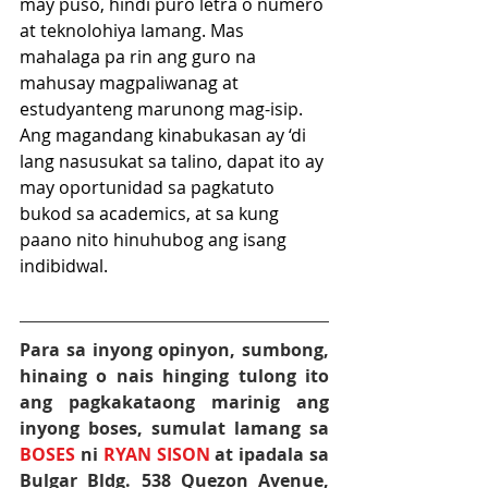
may puso, hindi puro letra o numero 
at teknolohiya lamang. Mas 
mahalaga pa rin ang guro na 
mahusay magpaliwanag at 
estudyanteng marunong mag-isip. 
Ang magandang kinabukasan ay ‘di 
lang nasusukat sa talino, dapat ito ay 
may oportunidad sa pagkatuto 
bukod sa academics, at sa kung 
paano nito hinuhubog ang isang 
indibidwal.
Para sa inyong opinyon, sumbong, 
hinaing o nais hinging tulong ito 
ang pagkakataong marinig ang 
inyong boses, sumulat lamang sa 
BOSES
 ni 
RYAN SISON
at ipadala sa 
Bulgar Bldg. 538 Quezon Avenue, 