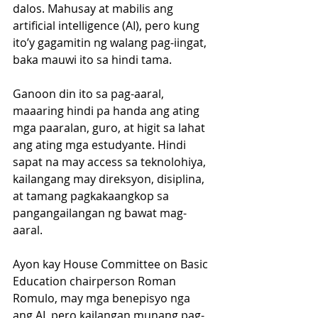
dalos. Mahusay at mabilis ang 
artificial intelligence (AI), pero kung 
ito’y gagamitin ng walang pag-iingat, 
baka mauwi ito sa hindi tama. 
Ganoon din ito sa pag-aaral, 
maaaring hindi pa handa ang ating 
mga paaralan, guro, at higit sa lahat 
ang ating mga estudyante. Hindi 
sapat na may access sa teknolohiya, 
kailangang may direksyon, disiplina, 
at tamang pagkakaangkop sa 
pangangailangan ng bawat mag-
aaral. 
Ayon kay House Committee on Basic 
Education chairperson Roman 
Romulo, may mga benepisyo nga 
ang AI, pero kailangan munang pag-