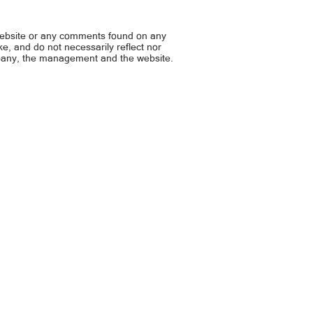
no runner-up sa Women's World
Alas Girls mapapalaban na 
l C'ships sa Italya
FIVB U17 World Champions
website or any comments found on any
ike, and do not necessarily reflect nor
mpany, the management and the website.