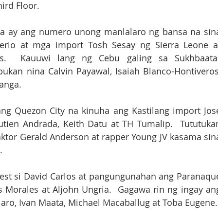
ird Floor. 
a ay ang numero unong manlalaro ng bansa na sina
derio at mga import Tosh Sesay ng Sierra Leone at
lis.  Kauuwi lang ng Cebu galing sa Sukhbaatar
ukan nina Calvin Payawal, Isaiah Blanco-Hontiveros,
anga. 
ng Quezon City na kinuha ang Kastilang import Jose
tien Andrada, Keith Datu at TH Tumalip.  Tututukan
aktor Gerald Anderson at rapper Young JV kasama sina
. 
est si David Carlos at pangungunahan ang Paranaque
 Morales at Aljohn Ungria.  Gagawa rin ng ingay ang
laro, Ivan Maata, Michael Macaballug at Toba Eugene.