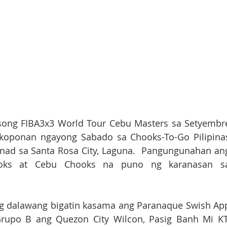
osong FIBA3x3 World Tour Cebu Masters sa Setyembre
koponan ngayong Sabado sa Chooks-To-Go Pilipinas
enad sa Santa Rosa City, Laguna.  Pangungunahan ang
ks at Cebu Chooks na puno ng karanasan sa
g dalawang bigatin kasama ang Paranaque Swish App
rupo B ang Quezon City Wilcon, Pasig Banh Mi KT,