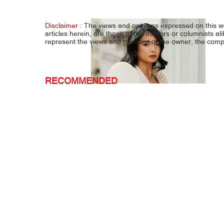
Eala-Williams duo natuldukan sa
Cente
National Bank Open, Toronto
10-Bal
Disclaimer :
The views and opinions expressed on this 
articles herein, are those of the authors or columnists al
represent the views and opinions of the owner, the co
RECOMMENDED