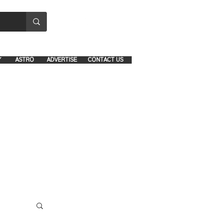
8641-1039 and 8742-5434
Y
ASTRO
ADVERTISE
CONTACT US