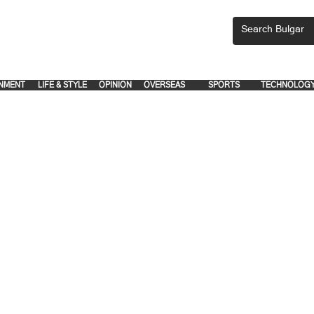
CEMENTS, PLEASE EMAIL 'adsbulgar1991@gmail.com' or call 8712-2883, 
.
.
NMENT
LIFE & STYLE
OPINION
OVERSEAS
SPORTS
TECHNOLOG