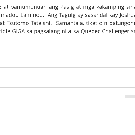
vez at pamumunuan ang Pasig at mga kakamping sina
Hamadou Laminou.  Ang Taguig ay sasandal kay Joshua
at Tsutomo Tateishi.  Samantala, tiket din patungong
iple GIGA sa pagsalang nila sa Quebec Challenger sa