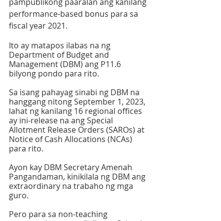
pampublikong paaralan ang kanilang 
performance-based bonus para sa 
fiscal year 2021. 
Ito ay matapos ilabas na ng 
Department of Budget and 
Management (DBM) ang P11.6 
bilyong pondo para rito. 
Sa isang pahayag sinabi ng DBM na 
hanggang nitong September 1, 2023, 
lahat ng kanilang 16 regional offices 
ay ini-release na ang Special 
Allotment Release Orders (SAROs) at 
Notice of Cash Allocations (NCAs) 
para rito. 
Ayon kay DBM Secretary Amenah 
Pangandaman, kinikilala ng DBM ang 
extraordinary na trabaho ng mga 
guro. 
Pero para sa non-teaching 