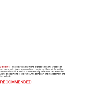
Disclaimer :
The views and opinions expressed on this website or
any comments found on any articles herein, are those of the authors
or columnists alike, and do not necessarily reflect nor represent the
views and opinions of the owner, the company, the management and
the website.
RECOMMENDED