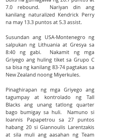
7.0 rebound.  Nariyan din ang 
kanilang naturalized Kendrick Perry 
na may 13.3 puntos at 5.3 assist. 
Susundan ang USA-Montenegro ng 
salpukan ng Lithuania at Gresya sa 
8:40 ng gabi.  Nakamit ng mga 
Griyego ang huling tiket sa Grupo C 
sa bisa ng kanilang 83-74 pagtakas sa 
New Zealand noong Miyerkules.
Pinaghirapan ng mga Griyego ang 
tagumpay at kontrolado ng Tall 
Blacks ang unang tatlong quarter 
bago bumigay sa huli.  Namuno si 
Ioannis Papapetrou sa 27 puntos 
habang 20 si Giannoulis Larentzakis 
at sila muli ang aasahan ng Team 