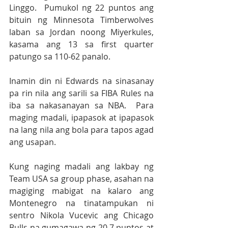
Linggo.  Pumukol ng 22 puntos ang 
bituin ng Minnesota Timberwolves 
laban sa Jordan noong Miyerkules, 
kasama ang 13 sa first quarter 
patungo sa 110-62 panalo.
Inamin din ni Edwards na sinasanay 
pa rin nila ang sarili sa FIBA Rules na 
iba sa nakasanayan sa NBA.  Para 
maging madali, ipapasok at ipapasok 
na lang nila ang bola para tapos agad 
ang usapan. 
Kung naging madali ang lakbay ng 
Team USA sa group phase, asahan na 
magiging mabigat na kalaro ang 
Montenegro na tinatampukan ni 
sentro Nikola Vucevic ang Chicago 
Bulls na gumagawa ng 20.7 puntos at 